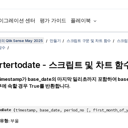
이그레이션 센터
평가 가이드
플레이북
 Qlik Sense May 2025
만들기
스크립트 구문 및 차트 함수
스크립
함수
artertodate - 스크립트 및 차트 함
timestamp
가
base_date
의 마지막 밀리초까지 포함하여
bas
부에 속할 경우
True
를 반환합니다.
oDate (
timestamp, base_date, period_no [, first_month_of_
 유형:
부울