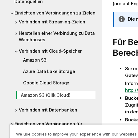
Datenquellen
(nur auf En
Einrichten von Verbindungen zu Zielen
I
Die 
Verbinden mit Streaming-Zielen
n
f
Herstellen einer Verbindung zu Data
o
Warehouses
Für Be
r
Berec
Verbinden mit Cloud-Speicher
m
a
Amazon S3
t
Sie m
Azure Data Lake Storage
i
Gate
o
Google Cloud Storage
Infor
n
http:
s
Amazon S3 (Qlik Cloud)
Buck
h
Zugri
i
Verbinden mit Datenbanken
in de
n
Bucke
w
Einrichten von Verbindungen für
erford
e
Wissens-Marts
i
We use cookies to improve your experience with our websites