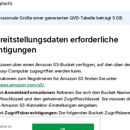
glisch)
.
maximale Größe einer generierten QVD-Tabelle beträgt 5 GB.
reitstellungsdaten erforderliche
htigungen
üssen über einen Amazon S3-Bucket verfügen, auf den über d
way
-Computer zugegriffen werden kann.
mationen zum Registrieren für Amazon S3 finden Sie unter
//aws.amazon.com/s3/
.
et-Anmeldeinformationen:
Notieren Sie sich den Bucket-Name
ffsschlüssel und den geheimen Zugriffsschlüssel. Sie müssen d
n Amazon S3-
Konnektor
-Einstellungen eingeben.
t-Zugriffsberechtigungen:
Die folgenden Bucket-Zugriffsber
erlich:
 and to
Ok