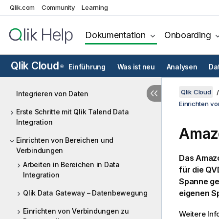
Qlik.com
Community
Learning
Dokumentation
Onboarding
Qlik Cloud
Einführung
Was ist neu
Analysen
Da
®
Qlik Cloud
Integrieren von Daten
Einrichten v
Erste Schritte mit Qlik Talend Data
Integration
Amazo
Einrichten von Bereichen und
Verbindungen
Das
Amazo
Arbeiten in Bereichen in Data
für die Q
Integration
Spanne ge
eigenen S
Qlik Data Gateway – Datenbewegung
Einrichten von Verbindungen zu
Weitere In