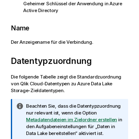
Geheimer Schlüssel der Anwendung in Azure
Active Directory
Name
Der Anzeigename für die Verbindung.
Datentypzuordnung
Die folgende Tabelle zeigt die Standardzuordnung
von
Qlik Cloud
-Datentypen zu
Azure Data Lake
Storage
-Zieldatentypen.
I
Beachten Sie, dass die Datentypzuordnung
n
nur relevant ist, wenn die Option
f
Metadatendateien im Zielordner erstellen
in
o
den Aufgabeneinstellungen für „Daten in
r
Data Lake bereitstellen“ aktiviert ist.