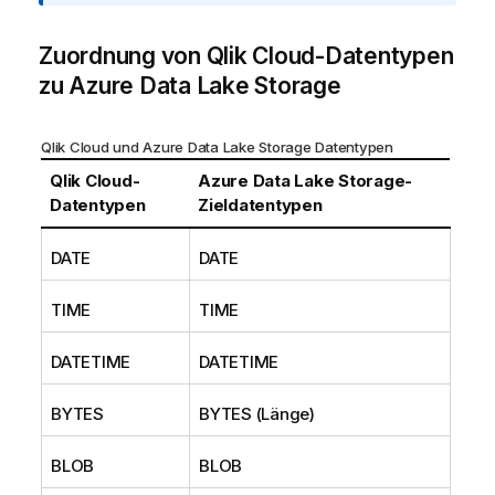
m
a
Zuordnung von
t
Qlik Cloud
-Datentypen
i
zu
Azure Data Lake Storage
o
n
Qlik Cloud
und
Azure Data Lake Storage
Datentypen
s
h
Qlik Cloud
-
Azure Data Lake Storage
-
i
Datentypen
Zieldatentypen
n
w
DATE
DATE
e
i
TIME
TIME
s
DATETIME
DATETIME
BYTES
BYTES (Länge)
BLOB
BLOB