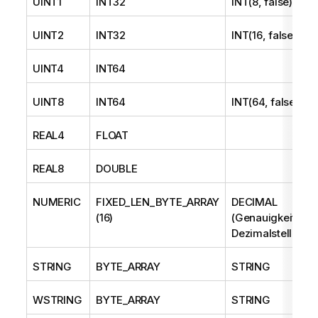
UINT1
INT32
INT(8, false)
UINT2
INT32
INT(16, false)
UINT4
INT64
UINT8
INT64
INT(64, false)
REAL4
FLOAT
REAL8
DOUBLE
NUMERIC
FIXED_LEN_BYTE_ARRAY
DECIMAL
(16)
(Genauigkeit,
Dezimalstellen)
STRING
BYTE_ARRAY
STRING
WSTRING
BYTE_ARRAY
STRING