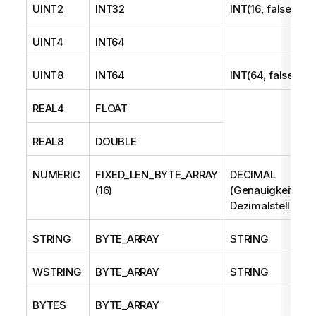
UINT2
INT32
INT(16, false)
UINT4
INT64
UINT8
INT64
INT(64, false)
REAL4
FLOAT
REAL8
DOUBLE
NUMERIC
FIXED_LEN_BYTE_ARRAY
DECIMAL
(16)
(Genauigkeit,
Dezimalstellen)
STRING
BYTE_ARRAY
STRING
WSTRING
BYTE_ARRAY
STRING
BYTES
BYTE_ARRAY