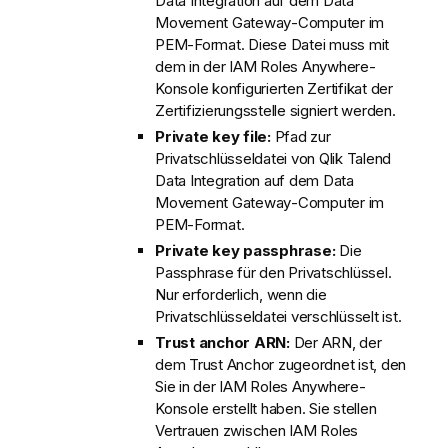
Data Integration
auf dem
Data
Movement Gateway
-Computer im
PEM-Format. Diese Datei muss mit
dem in der IAM Roles Anywhere-
Konsole konfigurierten Zertifikat der
Zertifizierungsstelle signiert werden.
Private key file:
Pfad zur
Privatschlüsseldatei von
Qlik Talend
Data Integration
auf dem
Data
Movement Gateway
-Computer im
PEM-Format.
Private key passphrase:
Die
Passphrase für den Privatschlüssel.
Nur erforderlich, wenn die
Privatschlüsseldatei verschlüsselt ist.
Trust anchor ARN:
Der ARN, der
dem Trust Anchor zugeordnet ist, den
Sie in der IAM Roles Anywhere-
Konsole erstellt haben. Sie stellen
Vertrauen zwischen IAM Roles