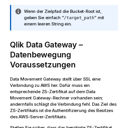
I
Wenn der Zielpfad die Bucket-Root ist,
n
geben Sie einfach
mit
“/target_path”
f
einem leeren String ein.
o
r
Qlik Data Gateway –
m
a
Datenbewegung
t
i
Voraussetzungen
o
n
Data Movement Gateway
stellt über SSL eine
s
Verbindung zu AWS her. Dafür muss ein
h
entsprechende ZS-Zertifikat auf dem
Data
i
Movement Gateway
-Rechner vorhanden sein;
n
andernfalls schlägt die Verbindung fehl. Das Ziel des
w
ZS-Zertifikats ist die Authentifizierung des Besitzes
e
des AWS-Server-Zertifikats.
i
s
Stellen Sie sicher, dass das benötigte ZS-Zertifikat