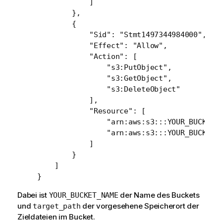
            ]

        },

        {

            "Sid": "Stmt1497344984000",

            "Effect": "Allow",

            "Action": [

                "s3:PutObject",

                "s3:GetObject",

                "s3:DeleteObject"

            ],

            "Resource": [

                "arn:aws:s3:::YOUR_BUCKET_N
                "arn:aws:s3:::YOUR_BUCKET_N
            ]

        }

    ]

Dabei ist
der Name des Buckets
YOUR_BUCKET_NAME
und
der vorgesehene Speicherort der
target_path
Zieldateien im Bucket.