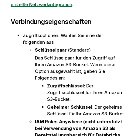
erstellte Netzwerkintegration
t
.
i
o
Verbindungseigenschaften
n
s
Zugriffsoptionen: Wählen Sie eine der
h
folgenden aus
i
Schlüsselpaar
(Standard)
n
w
Das Schlüsselpaar für den Zugriff auf
e
Ihren Amazon S3-Bucket. Wenn diese
i
Option ausgewählt ist, geben Sie
s
Folgendes an:
Zugriffschlüssel:
Der
Zugriffsschlüssel für Ihren Amazon
S3-Bucket.
Geheimer Schlüssel:
Der geheime
Schlüssel für Ihr Amazon S3-Bucket.
IAM Roles Anywhere
(nicht unterstützt
bei Verwendung von Amazon S3 als
Bereitstellungsbereich für Databricks