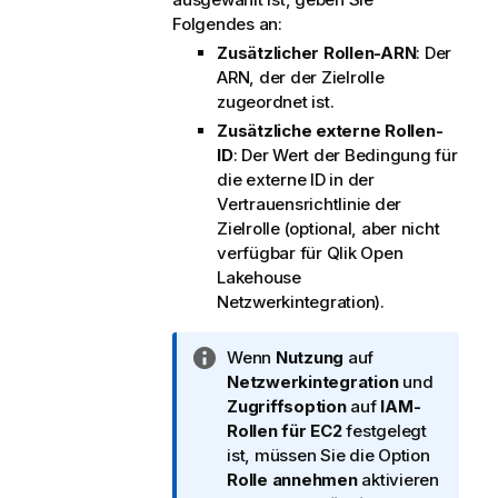
Folgendes an:
Zusätzlicher Rollen-ARN
: Der
ARN, der der Zielrolle
zugeordnet ist.
Zusätzliche externe Rollen-
ID
: Der Wert der Bedingung für
die externe ID in der
Vertrauensrichtlinie der
Zielrolle (optional, aber nicht
verfügbar für
Qlik Open
Lakehouse
Netzwerkintegration).
I
Wenn
Nutzung
auf
n
Netzwerkintegration
und
f
Zugriffsoption
auf
IAM-
o
Rollen für EC2
festgelegt
r
ist, müssen Sie die Option
m
Rolle annehmen
aktivieren