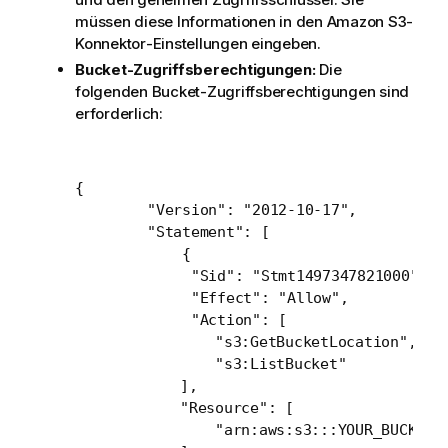
müssen diese Informationen in den Amazon S3-
Konnektor
-Einstellungen eingeben.
Bucket-Zugriffsberechtigungen:
Die
folgenden Bucket-Zugriffsberechtigungen sind
erforderlich:
{

	"Version": "2012-10-17",

	"Statement": [

	    {

	     "Sid": "Stmt1497347821000",

	     "Effect": "Allow",

	     "Action": [

                "s3:GetBucketLocation",

                "s3:ListBucket"

            ],

            "Resource": [

                "arn:aws:s3:::YOUR_BUCKET_N