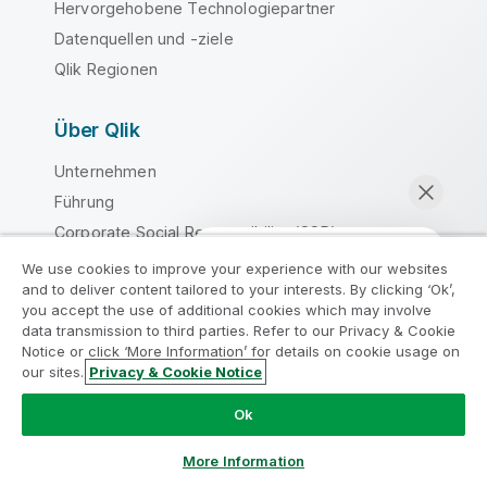
Hervorgehobene Technologiepartner
Datenquellen und -ziele
Qlik Regionen
Über Qlik
Unternehmen
Führung
Corporate Social Responsibility (CSR)
DEI&B
We use cookies to improve your experience with our websites
and to deliver content tailored to your interests. By clicking ‘Ok’,
Academic Program
you accept the use of additional cookies which may involve
Partnerprogramm
data transmission to third parties. Refer to our Privacy & Cookie
Notice or click ‘More Information’ for details on cookie usage on
Karriere
our sites.
Privacy & Cookie Notice
Jetzt chatten
Presse
Ok
Weltweite Zentrale/Kontakt
More Information