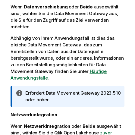
Wenn
Datenverschiebung
oder
Beide
ausgewählt
sind, wählen Sie die
Data Movement Gateway
aus,
die Sie für den Zugriff auf das Ziel verwenden
möchten.
Abhängig von Ihrem Anwendungsfall ist dies das
gleiche
Data Movement Gateway
, das zum
Bereitstellen von Daten aus der Datenquelle
bereitgestellt wurde, oder ein anderes. Informationen
zu den Bereitstellungsmöglichkeiten für
Data
Movement Gateway
finden Sie unter
Häufige
Anwendungsfälle
.
I
Erfordert
Data Movement Gateway
2023.5.10
n
oder höher.
f
o
Netzwerkintegration
r
Wenn
Netzwerkintegration
m
oder
Beide
ausgewählt
sind, wählen Sie die
a
Qlik Open Lakehouse
zuvor