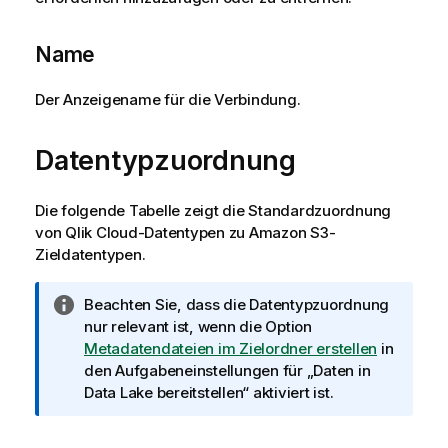
Name
Der Anzeigename für die Verbindung.
Datentypzuordnung
Die folgende Tabelle zeigt die Standardzuordnung
von
Qlik Cloud
-Datentypen zu
Amazon S3
-
Zieldatentypen.
I
Beachten Sie, dass die Datentypzuordnung
n
nur relevant ist, wenn die Option
f
Metadatendateien im Zielordner erstellen
in
o
den Aufgabeneinstellungen für „Daten in
r
Data Lake bereitstellen“ aktiviert ist.
m
a