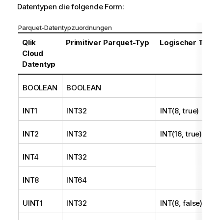
Datentypen die folgende Form:
Parquet-Datentypzuordnungen
Qlik
Primitiver Parquet-Typ
Logischer Typ
Cloud
Datentyp
BOOLEAN
BOOLEAN
INT1
INT32
INT(8, true)
INT2
INT32
INT(16, true)
INT4
INT32
INT8
INT64
UINT1
INT32
INT(8, false)