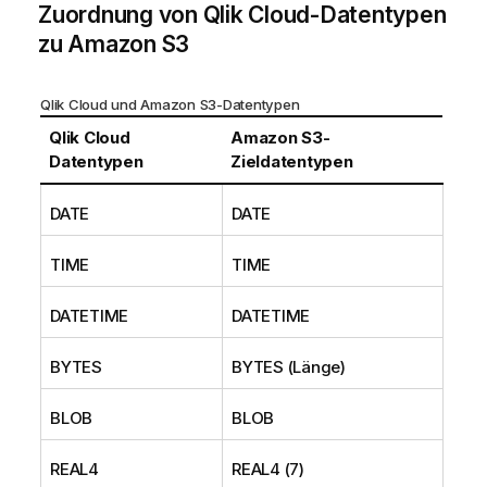
Zuordnung von
t
Qlik Cloud
-Datentypen
i
zu
Amazon S3
o
n
Qlik Cloud
und Amazon S3-Datentypen
s
h
Qlik Cloud
Amazon S3
-
i
Datentypen
Zieldatentypen
n
w
DATE
DATE
e
i
TIME
TIME
s
DATETIME
DATETIME
BYTES
BYTES (Länge)
BLOB
BLOB
REAL4
REAL4 (7)