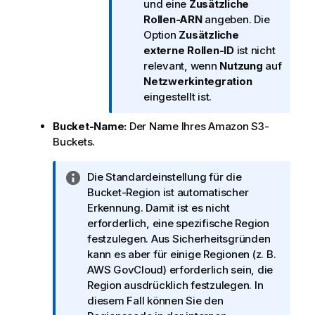
a
und eine
Zusätzliche
t
Rollen-ARN
angeben. Die
i
Option
Zusätzliche
o
externe Rollen-ID
ist nicht
n
relevant, wenn
Nutzung
auf
s
Netzwerkintegration
h
eingestellt ist.
i
Bucket-Name:
Der Name Ihres Amazon S3-
n
Buckets.
w
e
i
I
Die Standardeinstellung für die
s
n
Bucket-Region ist automatischer
f
Erkennung. Damit ist es nicht
o
erforderlich, eine spezifische Region
r
festzulegen. Aus Sicherheitsgründen
m
kann es aber für einige Regionen (z. B.
a
AWS GovCloud) erforderlich sein, die
t
Region ausdrücklich festzulegen. In
i
diesem Fall können Sie den