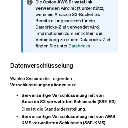
I
Die Option
AWS PrivateLink
n
verwenden
wird nicht unterstützt,
f
wenn ein Amazon S3-Bucket als
o
Bereitstellungsbereich für ein
r
Databricks-Ziel verwendet wird.
m
Informationen zum Einrichten der
a
Verbindung zu einem Databricks-Ziel
t
finden Sie unter
Databricks
.
i
o
Datenverschlüsselung
n
s
h
Wählen Sie eine der folgenden
i
Verschlüsselungsoptionen
aus:
n
Serverseitige Verschlüsselung mit von
w
Amazon S3 verwalteten Schlüsseln (SSE-S3)
.
e
i
Dies ist die Standardeinstellung.
s
Serverseitige Verschlüsselung mit von AWS
KMS verwalteten Schlüsseln (SSE-KMS)
.