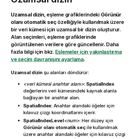
Uzamsal dizin
, eşleme grafiklerindeki
Görünür
olanı otomatik seç
özelliğiyle kullanılmak üzere
bir veri kümesi için uzamsal bir dizin oluşturur.
Alan seçimleri, eşleme grafiklerinde
görüntülenen verilere göre güncellenir. Daha
fazla bilgi için bkz.
Eşlemeler için yakınlaştırma
ve seçim davranışını ayarlama
.
Uzamsal dizin
şu alanları döndürür:
<veri kümesi anahtar alanı>
:
SpatialIndex
değerlerini veri kümesindeki kaynak alanla
bağlayan bir anahtar alan.
SpatialIndex
: Anahtar alandaki öğeler için
kılavuz çizgi koordinatlarını içerir.
SpatialIndexLevel
<num>
: Her düzey için
Görünür olanı otomatik seç
ile kullanılmak
üzere anahtar alandaki öğeler için kılavuz çizgi