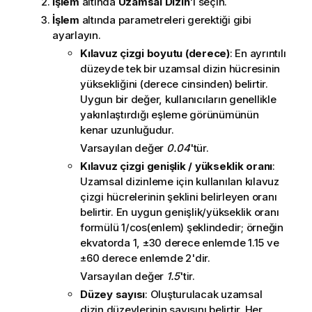
İşlem
altında
Uzamsal Dizin
'i seçin.
İşlem
altında parametreleri gerektiği gibi
ayarlayın.
Kılavuz çizgi boyutu (derece)
: En ayrıntılı
düzeyde tek bir uzamsal dizin hücresinin
yüksekliğini (derece cinsinden) belirtir.
Uygun bir değer, kullanıcıların genellikle
yakınlaştırdığı eşleme görünümünün
kenar uzunluğudur.
Varsayılan değer
0.04
'tür.
Kılavuz çizgi genişlik / yükseklik oranı
:
Uzamsal dizinleme için kullanılan kılavuz
çizgi hücrelerinin şeklini belirleyen oranı
belirtir. En uygun genişlik/yükseklik oranı
formülü 1/cos(enlem) şeklindedir; örneğin
ekvatorda 1, ±30 derece enlemde 1.15 ve
±60 derece enlemde 2'dir.
Varsayılan değer
1.5
'tir.
Düzey sayısı
: Oluşturulacak uzamsal
dizin düzeylerinin sayısını belirtir. Her