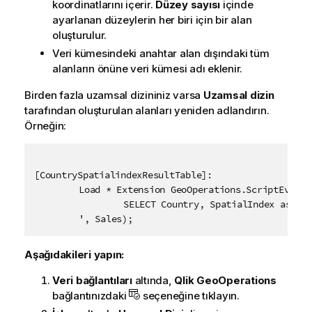
koordinatlarını içerir.
Düzey sayısı
içinde
ayarlanan düzeylerin her biri için bir alan
oluşturulur.
Veri kümesindeki anahtar alan dışındaki tüm
alanların önüne veri kümesi adı eklenir.
Birden fazla uzamsal dizininiz varsa
Uzamsal dizin
tarafından oluşturulan alanları yeniden adlandırın.
Örneğin:
[CountrySpatialindexResultTable]:

	Load * Extension GeoOperations.ScriptEval('

		SELECT Country, SpatialIndex as CountrySpatialIndex, SpatialIndexLevel2 as CountrySpatialIndexLevel2, SpatialIndexLevel3 as CountrySpatialIndexLevel3, SpatialIndexLevel4 as CountrySpatialIndexLevel4, SpatialIndexLevel5 as CountrySpatialIndexLevel5, SpatialIndexLevel6 as CountrySpatialIndexLevel6 FROM SpatialIndex(gridSize="0.04", gridWidthHeightRatio="1.5", nLevels="6", levelFactor="4") DATASOURCE dataset INTABLE keyField="Country", crs="auto", namedPointField="Country"

	', Sales);
Aşağıdakileri yapın:
Veri bağlantıları
altında,
Qlik GeoOperations
bağlantınızdaki
seçeneğine tıklayın.