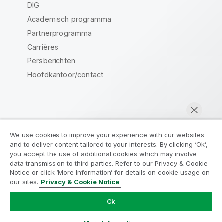
DIG
Academisch programma
Partnerprogramma
Carrières
Persberichten
Hoofdkantoor/contact
Qlik Community
We use cookies to improve your experience with our websites
and to deliver content tailored to your interests. By clicking ‘Ok’,
Juridische overeenkomsten
you accept the use of additional cookies which may involve
data transmission to third parties. Refer to our Privacy & Cookie
Productvoorwaarden
Legal Policies
Notice or click ‘More Information’ for details on cookie usage on
Legal Policies
Gebruiksvoorwaarden
our sites.
Privacy & Cookie Notice
Nu chatten
Handelsmerken
Do Not Share My Info
Ok
Copyright © 1993-2026 QlikTech International AB. Alle
rechten voorbehouden.