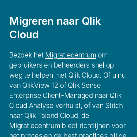
Migreren naar
Qlik
Cloud
Bezoek het
Migratiecentrum
om
gebruikers en beheerders snel op
weg te helpen met
Qlik Cloud
. Of u nu
van
QlikView 12
of
Qlik Sense
Enterprise Client-Managed
naar
Qlik
Cloud Analyse
verhuist, of van
Stitch
naar
Qlik Talend Cloud
, de
Migratiecentrum
biedt richtlijnen voor
het proces en de best practices bij de