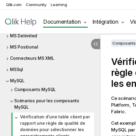
MOM
Qlik.com
Community
Learning
MongoDB
Documentation
Intégration
Vi
MQTT
MS Delimited
Composants 
MS Positional
Connecteurs MS XML
Vérifi
MSSql
règle
MySQL
les e
Composants MySQL
Ce scénari
Scénarios pour les composants
Platform
,
T
MySQL
Fabric
.
Vérification d'une table client par
Cet exemple
rapport une règle de qualité de
données pour sélectionner les
MySQL par r
enregistrements clients