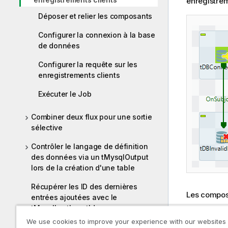
enregistrem
Déposer et relier les composants
Configurer la connexion à la base
de données
Configurer la requête sur les
enregistrements clients
Exécuter le Job
Combiner deux flux pour une sortie
sélective
Contrôler le langage de définition
des données via un tMysqlOutput
lors de la création d'une table
Récupérer les ID des dernières
Les composa
entrées ajoutées avec le
tMysqlLastInsertId
un
tM
We use cookies to improve your experience with our websites
autres
Insérer une colonne et modifier les