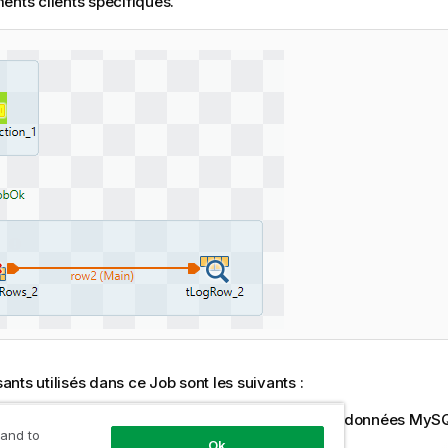
ents clients spécifiques.
nts utilisés dans ce Job sont les suivants :
ysqlConnection
: crée la connexion à la base de données MySQ
 and to
 composants puissent la réutiliser,
Ok