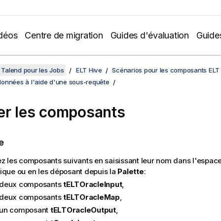
déos
Centre de migration
Guides d'évaluation
Guide
Talend pour les Jobs
ELT Hive
Scénarios pour les composants ELT
onnées à l'aide d'une sous-requête
er les composants
e
ez les composants suivants en saisissant leur nom dans l'espac
ique ou en les déposant depuis la
Palette
:
deux composants
tELTOracleInput
,
deux composants
tELTOracleMap
,
un composant
tELTOracleOutput
,