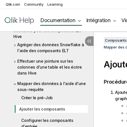
ELT Greenplum
Qlik.com
Community
Learning
ELT Hive
Documentation
Intégration
Vi
Composants ELT Hive
Scénarios pour les composants ELT
Hive
Composants 
Agréger des données Snowflake à
Mapper des d
l'aide des composants ELT
Effectuer une jointure sur les
Ajout
colonnes d'une table et les écrire
dans Hive
Procédur
Mapper des données à l'aide d'une
sous-requête
Ajout
Créer le pré-Job
graph
Ajouter les composants
Configurer les composants
d'entrée