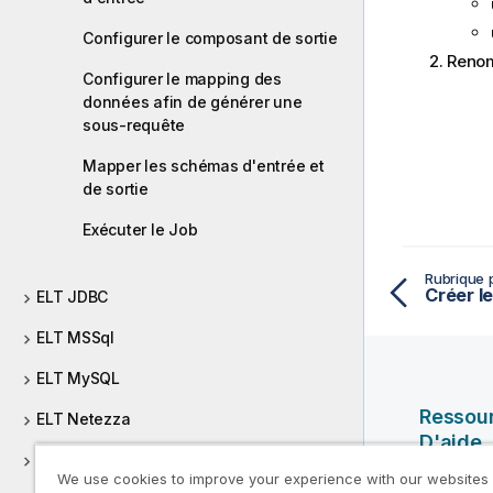
Configurer le composant de sortie
Reno
Configurer le mapping des
données afin de générer une
sous-requête
Mapper les schémas d'entrée et
de sortie
Exécuter le Job
Rubrique 
Créer l
ELT JDBC
ELT MSSql
ELT MySQL
Ressou
ELT Netezza
D'aide
ELT Oracle
We use cookies to improve your experience with our websites
Vidéos Ql