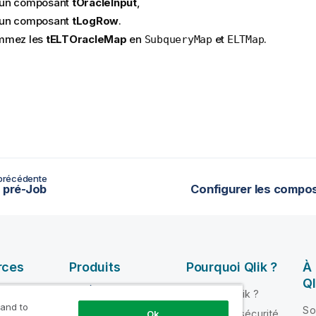
un composant
tOracleInput
,
un composant
tLogRow
.
mmez les
tELTOracleMap
en
et
.
SubqueryMap
ELTMap
précédente
e pré-Job
Configurer les compo
rces
Produits
Pourquoi Qlik ?
À
Ql
INTÉGRATION ET
Pourquoi Qlik ?
QUALITÉ DE
 and to
ik Help
So
Fiabilité et sécurité
Ok
DONNÉES