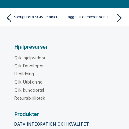
Konfigurera SCIM-etablering i Microsoft Entra ID för Qlik Cloud
Lägga till domäner och IP-adresser i godkända-listan
Hjälpresurser
Qlik-hjälpvideor
Qlik Developer
Utbildning
Qlik Utbildning
Qlik kundportal
Resursbibliotek
Produkter
DATA INTEGRATION OCH KVALITET