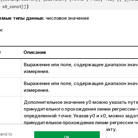
)
 x0_const]]
емые типы данных:
числовое значение
ы:
т
Описание
Выражение или поле, содержащее диапазон зна
измерения.
Выражение или поле, содержащее диапазон зна
измерения.
Дополнительное значение
y0
можно указать пут
принудительного прохождения линии регрессии ч
определенной точке. Указав
y0
и
x0
, можно зада
принудительное прохождение линии регрессии ч
одиночную фиксированную координату.
 and to
Ok