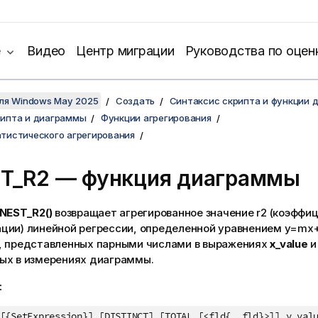
е
Видео
Центр миграции
Руководства по оцен
для Windows May 2025
Создать
Синтаксис скрипта и функции 
рипта и диаграммы
Функции агрегирования
тистического агрегирования
ST_R2
— функция диаграммы
INEST_R2()
возвращает агрегированное значение
r2
(коэффиц
ции) линейной регрессии, определенной уравнением
y=mx
, представленных парными числами в выражениях
x_value
ых в измерениях диаграммы.
:
[{SetExpression}] [DISTINCT] [TOTAL [<fld{, fld}>]] y_val