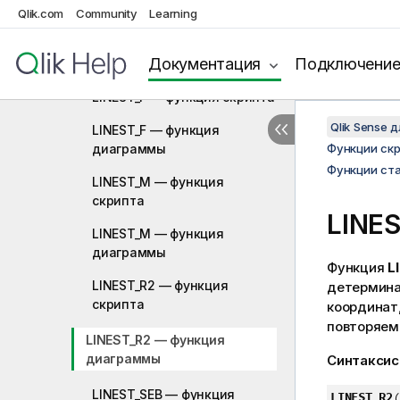
скрипта
Qlik.com
Community
Learning
LINEST_DF — функция
Документация
Подключени
диаграммы
LINEST_F — функция скрипта
Qlik Sense 
LINEST_F — функция
диаграммы
Функции ск
Функции ста
LINEST_M — функция
скрипта
LINE
LINEST_M — функция
диаграммы
Функция
L
LINEST_R2 — функция
детермина
скрипта
координат
повторяем
LINEST_R2 — функция
диаграммы
Синтаксис
LINEST_SEB — функция
LINEST_R2
(