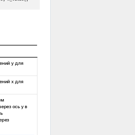
чений
y
для
чений
x
для
ем
ерез ось y в
ть
ерез