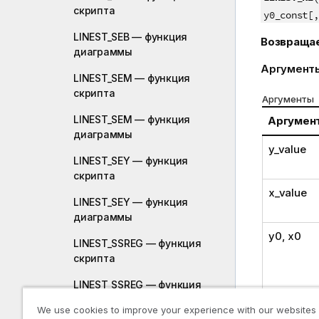
скрипта
y0_const[,
LINEST_SEB — функция
Возвраща
диаграммы
Аргумент
LINEST_SEM — функция
скрипта
Аргументы
LINEST_SEM — функция
Аргумен
диаграммы
y_value
LINEST_SEY — функция
скрипта
x_value
LINEST_SEY — функция
диаграммы
y0
,
x0
LINEST_SSREG — функция
скрипта
LINEST_SSREG — функция
диаграммы
We use cookies to improve your experience with our websites