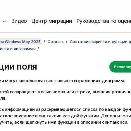
е
Видео
Центр миграции
Руководства по оцен
для Windows May 2025
Создать
Синтаксис скрипта и функции 
рипта и диаграммы
ции поля
Разверн
ии могут использоваться только в выражениях диаграмм.
олей возвращают целые числа или строки, выявляя различн
ля.
сь информацией из раскрывающегося списка по каждой фун
раткое описание и синтаксис каждой функции. Дополните
чить, если щелкнуть имя функции в описании синтаксиса.