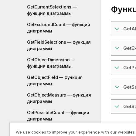
GetCurrentSelections —
Функц
функция диаграммы
GetExcludedCount — функция
GetAl
диаграммы
GetFieldSelections — функция
GetE
диаграммы
GetObjectDimension —
функция диаграммы
GetP
GetObjectField — функция
диаграммы
GetS
GetObjectMeasure — функция
диаграммы
GetS
GetPossibleCount — функция
диаграммы
Функц
GetSelectedCount — функция
We use cookies to improve your experience with our websites