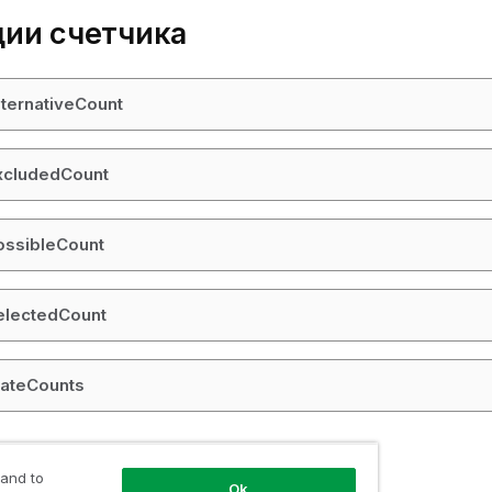
ии счетчика
ternativeCount
xcludedCount
ossibleCount
electedCount
tateCounts
ии поля и выборки
 and to
Ok