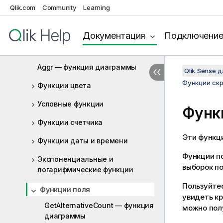
Qlik.com
Community
Learning
Операторы
Функции скрипта и диаграммы
Документация
Подключени
Функции агрегирования
Aggr — функция диаграммы
Qlik Sense 
Функции ск
Функции цвета
Условные функции
Функ
Функции счетчика
Эти функц
Функции даты и времени
Функции п
Экспоненциальные и
выборок по
логарифмические функции
Пользуйте
Функции поля
увидеть к
GetAlternativeCount — функция
можно полу
диаграммы