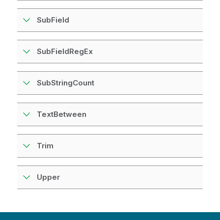
SubField
SubFieldRegEx
SubStringCount
TextBetween
Trim
Upper