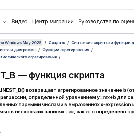
е
Видео
Центр миграции
Руководства по оцен
для Windows May 2025
Создать
Синтаксис скрипта и функции 
рипта и диаграммы
Функции агрегирования
тистического агрегирования
ST_B — функция скрипта
LINEST_B()
возвращает агрегированное значение b (от
 регрессии, определенной уравнением
y=mx+b
для се
ленных парными числами в выражениях
x-expression
мых в нескольких записях так, как это определено 
: