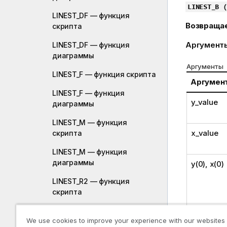
LINEST_B (
LINEST_DF — функция
Возвраща
скрипта
Аргумент
LINEST_DF — функция
диаграммы
Аргументы
LINEST_F — функция скрипта
Аргумен
LINEST_F — функция
y_value
диаграммы
LINEST_M — функция
x_value
скрипта
LINEST_M — функция
диаграммы
y(0), x(0)
LINEST_R2 — функция
скрипта
LINEST_R2 — функция
We use cookies to improve your experience with our websites
диаграммы