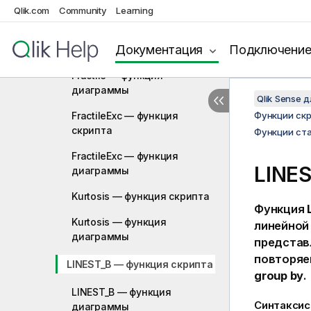
Correl — функция
Qlik.com
Community
Learning
диаграммы
Документация
Подключени
Fractile — функция скрипта
Fractile — функция
диаграммы
Qlik Sense 
FractileExc — функция
Функции ск
скрипта
Функции ста
FractileExc — функция
LINE
диаграммы
Kurtosis — функция скрипта
Функция
Kurtosis — функция
линейной
диаграммы
представ
повторяе
LINEST_B — функция скрипта
group by
.
LINEST_B — функция
Синтаксис
диаграммы