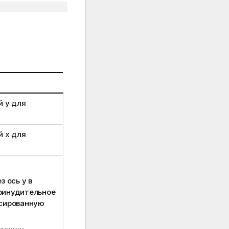
ий
y
для
ий
x
для
 ось y в
принудительное
ксированную