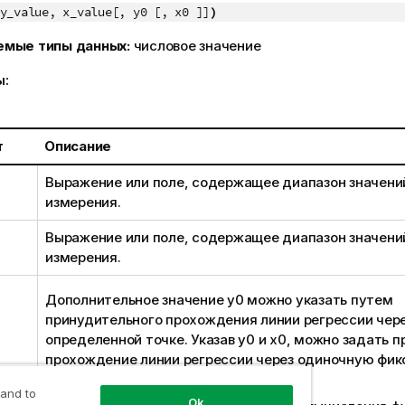
y_value, x_value[, y0 [, x0 ]]
)
емые типы данных:
числовое значение
ы:
т
Описание
Выражение или поле, содержащее диапазон значен
измерения.
Выражение или поле, содержащее диапазон значен
измерения.
Дополнительное значение
y0
можно указать путем
принудительного прохождения линии регрессии через
определенной точке. Указав
y0
и
x0
, можно задать 
прохождение линии регрессии через одиночную фи
координату.
 and to
Ok