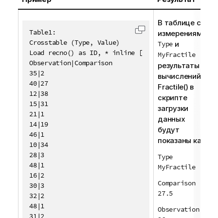
В таблице с
Table1:

измерениями
Скопировать код в 
Crosstable (Type, Value)

Type
и
Load recno() as ID, * inline [

MyFractile
Observation|Comparison

результаты
35|2

вычислений
40|27

Fractile()
в
12|38

скрипте
15|31

загрузки
21|1

данных
14|19

будут
46|1

показаны как:
10|34

28|3

Type
48|1

MyFractile
16|2

Comparison
30|3

27.5
32|2

48|1

Observation
31|2
