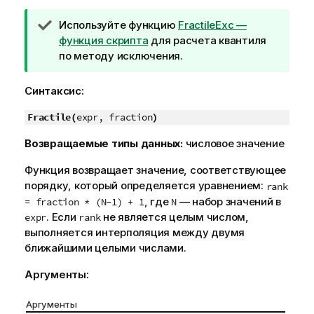
П
Используйте функцию
FractileExc —
р
функция скрипта
для расчета квантиля
и
по методу исключения.
м
е
Синтаксис:
ч
Fractile(
а
expr, fraction
)
н
Возвращаемые типы данных:
числовое значение
и
е
Функция возвращает значение, соответствующее
к
порядку, который определяется уравнением:
rank
п
, где
— набор значений в
= fraction * (N-1) + 1
N
о
. Если
не является целым числом,
expr
rank
д
выполняется интерполяция между двумя
с
ближайшими целыми числами.
к
а
Аргументы:
з
к
Аргументы