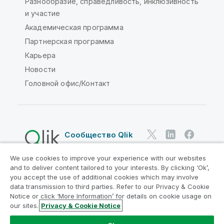
Разнообразие, справедливость, инклюзивность
и участие
Академическая программа
Партнерская программа
Карьера
Новости
Головной офис/Контакт
Сообщество Qlik
We use cookies to improve your experience with our websites
Юридические соглашения
and to deliver content tailored to your interests. By clicking ‘Ok’,
Условия использования продуктов
you accept the use of additional cookies which may involve
data transmission to third parties. Refer to our Privacy & Cookie
Legal Policies
Юридические положения
Notice or click ‘More Information’ for details on cookie usage on
Условия использования
Товарные знаки
our sites.
Privacy & Cookie Notice
Do Not Share My Info