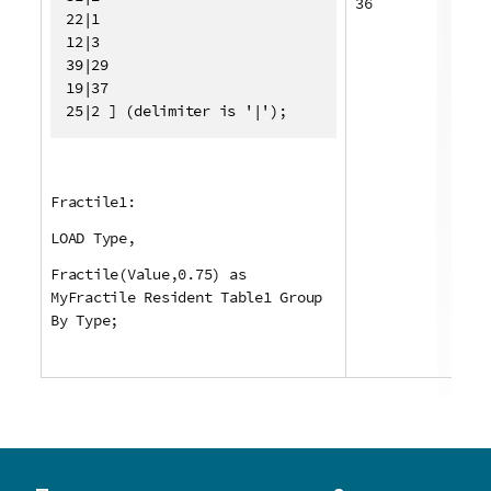
36
22|1

12|3

39|29

19|37

25|2 ] (delimiter is '|');
Fractile1:
LOAD Type,
Fractile(Value,0.75) as
MyFractile Resident Table1 Group
By Type;