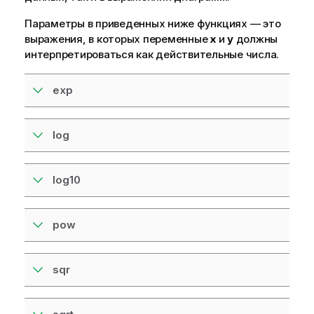
Параметры в приведенных ниже функциях — это
выражения, в которых переменные
x
и
y
должны
интерпретироваться как действительные числа.
exp
log
log10
pow
sqr