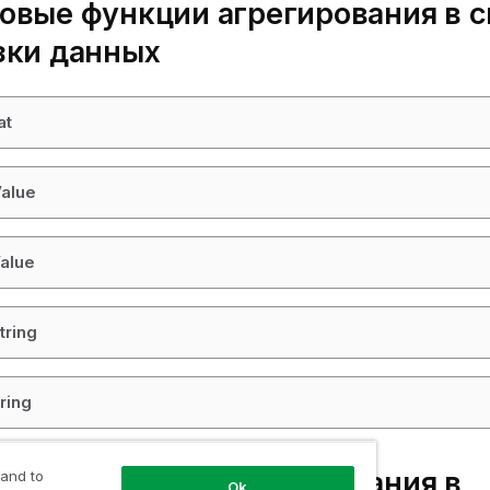
овые функции агрегирования в с
зки данных
at
Value
alue
tring
ring
овые функции агрегирования в
 and to
Ok