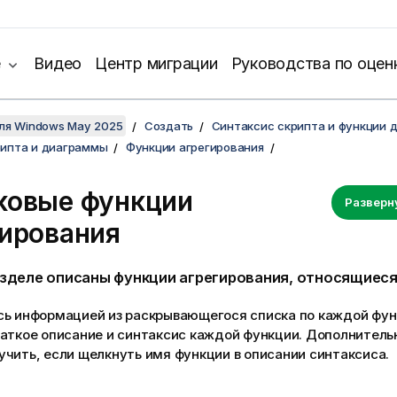
е
Видео
Центр миграции
Руководства по оцен
для Windows May 2025
Создать
Синтаксис скрипта и функции 
рипта и диаграммы
Функции агрегирования
ковые функции
Разверн
гирования
азделе описаны функции агрегирования, относящиеся
сь информацией из раскрывающегося списка по каждой фун
раткое описание и синтаксис каждой функции. Дополните
чить, если щелкнуть имя функции в описании синтаксиса.