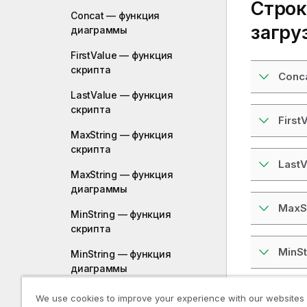
Строк
Concat — функция
загру
диаграммы
FirstValue — функция
скрипта
Conc
LastValue — функция
скрипта
First
MaxString — функция
скрипта
LastV
MaxString — функция
диаграммы
MaxS
MinString — функция
скрипта
MinSt
MinString — функция
диаграммы
Строк
We use cookies to improve your experience with our websites
Функции синтетических