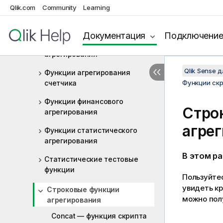
Qlik.com
Community
Learning
Функции скрипта и диаграммы
Функции агрегирования
Документация
Подключени
Базовые функции
агрегирования
Qlik Sense 
Функции агрегирования
счетчика
Функции ск
Функции финансового
Стро
агрегирования
агре
Функции статистического
агрегирования
В этом р
Статистические тестовые
функции
Пользуйте
увидеть к
Строковые функции
можно полу
агрегирования
Concat — функция скрипта