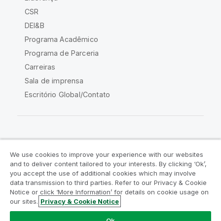
CSR
DEI&B
Programa Acadêmico
Programa de Parceria
Carreiras
Sala de imprensa
Escritório Global/Contato
Comunidade Qlik
We use cookies to improve your experience with our websites
and to deliver content tailored to your interests. By clicking ‘Ok’,
Acordos legais
Termos do produto
you accept the use of additional cookies which may involve
data transmission to third parties. Refer to our Privacy & Cookie
Legal Policies
Políticas Legais
Notice or click ‘More Information’ for details on cookie usage on
Termos de uso
Marcas comerciais
our sites.
Privacy & Cookie Notice
Do Not Share My Info
Ok