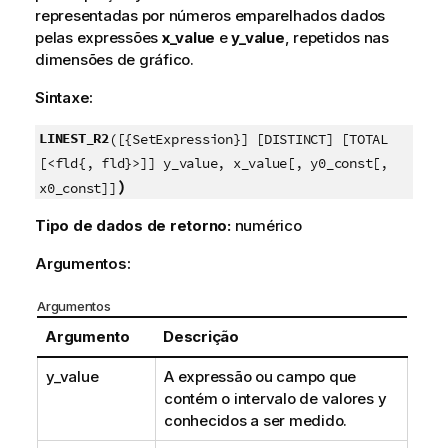
representadas por números emparelhados dados
pelas expressões
x_value
e
y_value
, repetidos nas
dimensões de gráfico.
Sintaxe:
LINEST_R2
([{SetExpression}] [DISTINCT] [TOTAL
[<fld{, fld}>]] y_value, x_value[, y0_const[,
)
x0_const]]
Tipo de dados de retorno:
numérico
Argumentos:
Argumentos
Argumento
Descrição
y_value
A expressão ou campo que
contém o intervalo de valores
y
conhecidos a ser medido.