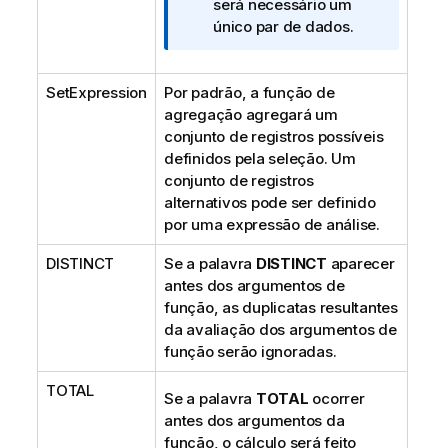
o
será necessário um
r
único par de dados.
m
a
SetExpression
Por padrão, a função de
t
agregação agregará um
i
conjunto de registros possíveis
v
definidos pela seleção. Um
a
conjunto de registros
alternativos pode ser definido
por uma expressão de análise.
DISTINCT
Se a palavra
DISTINCT
aparecer
antes dos argumentos de
função, as duplicatas resultantes
da avaliação dos argumentos de
função serão ignoradas.
TOTAL
Se a palavra
TOTAL
ocorrer
antes dos argumentos da
função, o cálculo será feito