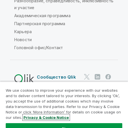
Разнообразие, справедливость, инклюзивность
и участие
Академическая программа
Партнерская программа
Карьера
Новости
Головной офис/Контакт
Сообщество Qlik
We use cookies to improve your experience with our websites
Юридические соглашения
and to deliver content tailored to your interests. By clicking ‘Ok’,
Условия использования продуктов
you accept the use of additional cookies which may involve
data transmission to third parties. Refer to our Privacy & Cookie
Legal Policies
Юридические положения
Notice or click ‘More Information’ for details on cookie usage on
Условия использования
Товарные знаки
our sites.
Privacy & Cookie Notice
Do Not Share My Info