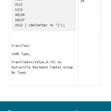
38
22|1

12|3

39|29

19|37

25|2 ] (delimiter is '|');
Fractile1:
LOAD Type,
FractileExc(Value,0.75) as
MyFractile Resident Table1 Group
By Type;