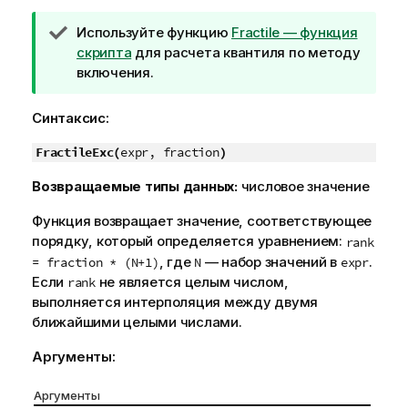
П
Используйте функцию
Fractile — функция
р
скрипта
для расчета квантиля по методу
и
включения.
м
е
Синтаксис:
ч
FractileExc(
а
expr, fraction
)
н
Возвращаемые типы данных:
числовое значение
и
е
Функция возвращает значение, соответствующее
к
порядку, который определяется уравнением:
rank
п
, где
— набор значений в
.
= fraction * (N+1)
N
expr
о
Если
не является целым числом,
rank
д
выполняется интерполяция между двумя
с
ближайшими целыми числами.
к
а
Аргументы:
з
к
Аргументы