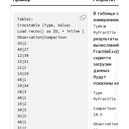
В таблице с
Table1:

измерениями
Скопировать код в 
Crosstable (Type, Value)

Type
и
Load recno() as ID, * inline [

MyFractile
Observation|Comparison

результаты
35|2

вычислений
40|27

FractileExc()
в
12|38

скрипте
15|31

загрузки
21|1

данных
14|19

будут
46|1

показаны как:
10|34

28|3

Type
48|1

MyFractile
16|2

Comparison
30|3

28.5
32|2

48|1

Observation
31|2
