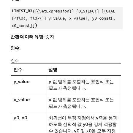
LINEST_R2
([{SetExpression}] [DISTINCT] [TOTAL
[<fld{, fld}>]] y_value, x_value[, y0_const[,
)
x0_const]]
반환 데이터 유형:
숫자
인수:
인수
인수
설명
y_value
y
값 범위를 포함하는 표현식 또는
필드가 측정됩니다.
x_value
x
값 범위를 포함하는 표현식 또는
필드가 측정됩니다.
y0
,
x0
회귀선이 특정 지점에서 y축을 통과
하도록 선택적 값
y0
을 강제 적용할
수 있습니다.
y0
및
x0
을 모두 지정