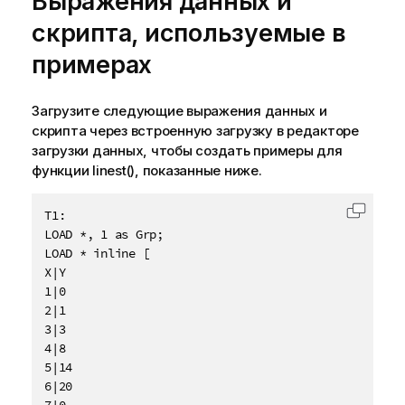
Выражения данных и
скрипта, используемые в
примерах
Загрузите следующие выражения данных и
скрипта через встроенную загрузку в редакторе
загрузки данных, чтобы создать примеры для
функции linest(), показанные ниже.
T1:

Скопир
LOAD *, 1 as Grp;

LOAD * inline [

X|Y

1|0

2|1

3|3

4|8

5|14

6|20

7|0
