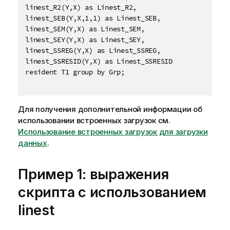
linest_R2(Y,X) as Linest_R2,

linest_SEB(Y,X,1,1) as Linest_SEB,

linest_SEM(Y,X) as Linest_SEM,

linest_SEY(Y,X) as Linest_SEY,

linest_SSREG(Y,X) as Linest_SSREG,

linest_SSRESID(Y,X) as Linest_SSRESID

resident T1 group by Grp;

Для получения дополнительной информации об
использовании встроенных загрузок см.
Использование встроенных загрузок для загрузки
данных
.
Пример 1: выражения
скрипта с использованием
linest