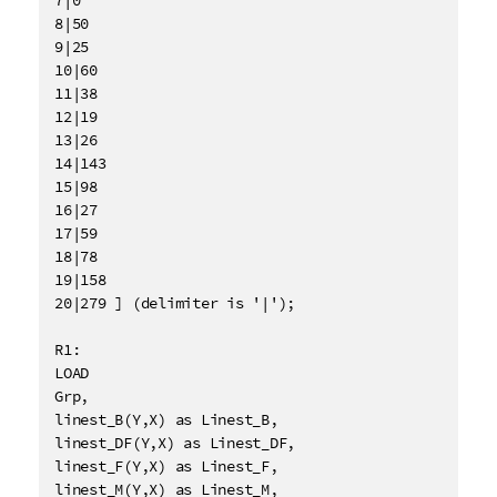
8|50

9|25

10|60

11|38

12|19

13|26

14|143

15|98

16|27

17|59

18|78

19|158

20|279 ] (delimiter is '|');

R1:

LOAD 

Grp,

linest_B(Y,X) as Linest_B,

linest_DF(Y,X) as Linest_DF,

linest_F(Y,X) as Linest_F,

linest_M(Y,X) as Linest_M,
