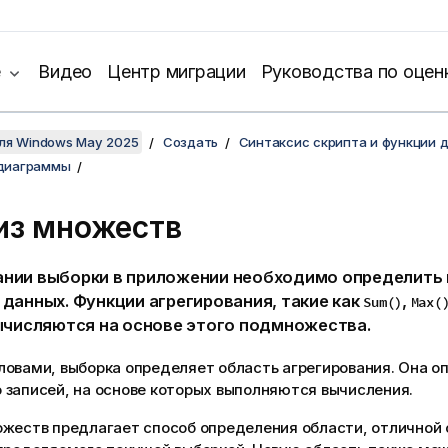
е
Видео
Центр миграции
Руководства по оцен
для Windows May 2025
Создать
Синтаксис скрипта и функции 
диаграммы
из множеств
ании выборки в приложении необходимо определит
 данных. Функции агрегирования, такие как
,
Sum()
Max(
вычисляются на основе этого подмножества.
ловами, выборка определяет область агрегирования. Она о
 записей, на основе которых выполняются вычисления.
ожеств предлагает способ определения области, отличной