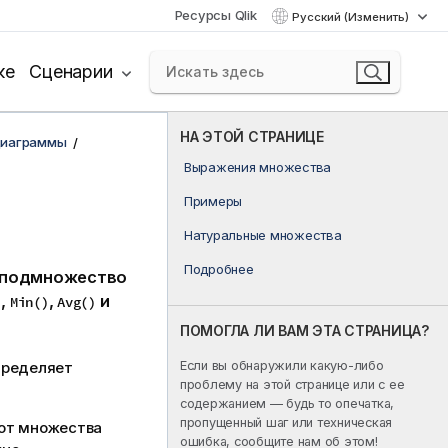
Ресурсы Qlik
Русский (Изменить)
ке
Сценарии
НА ЭТОЙ СТРАНИЦЕ
диаграммы
Выражения множества
Примеры
Натуральные множества
Подробнее
ь подмножество
,
,
и
)
Min()
Avg()
ПОМОГЛА ЛИ ВАМ ЭТА СТРАНИЦА?
Если вы обнаружили какую-либо
пределяет
проблему на этой странице или с ее
содержанием — будь то опечатка,
пропущенный шаг или техническая
 от множества
ошибка, сообщите нам об этом!