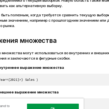
определяемого текущей выборкой. Новую область также мо
вать как альтернативную выборку.
 быть полезным, когда требуется сравнить текущую выборк
ным значением, например с прошлогодним значением или 
о рынка.
жения множества
 множества могут использоваться во внутренних и внешни
ния и заключаются в фигурные скобки.
нутреннее выражение множества
Year={2021}>} Sales )
нешнее выражение множества
2021}>} Sum(Sales) / Count(distinct Customer)
 and to
Ok