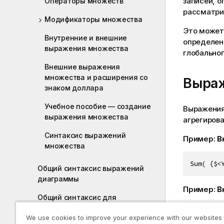
записей, 
Операторы множеств
рассматри
Модификаторы множества
Это может
Внутренние и внешние
определен
выражения множества
глобальног
Внешние выражения
множества и расширения со
Выра
знаком доллара
Учебное пособие — создание
Выражения
выражения множества
агрегирова
Синтаксис выражений
Пример:
В
множества
Sum( {$<
Общий синтаксис выражений
диаграммы
Пример:
В
Общий синтаксис для
агрегирования
{<Year={
We use cookies to improve your experience with our websites