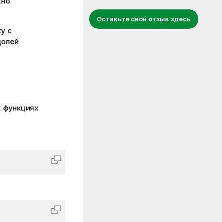
жно
Оставьте свой отзыв здесь
у с
долей
х функциях
Скопировать код в буфер обмена
Скопировать код в буфер обмена