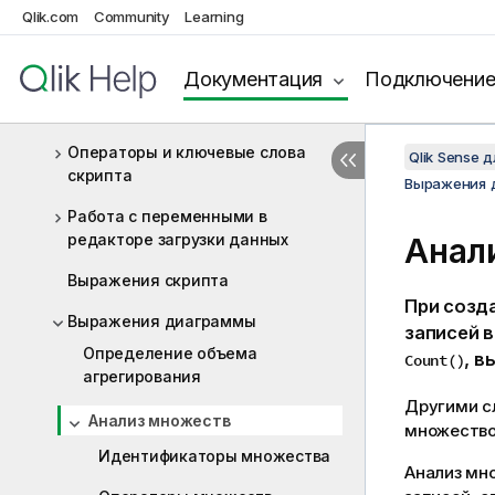
Визуализации
Qlik.com
Community
Learning
Синтаксис скрипта и функции
Документация
Подключени
диаграммы
Обзор синтаксиса скрипта
Операторы и ключевые слова
Qlik Sense 
скрипта
Выражения 
Работа с переменными в
редакторе загрузки данных
Анал
Выражения скрипта
При созд
Выражения диаграммы
записей в
Определение объема
, 
Count()
агрегирования
Другими с
Анализ множеств
множество
Идентификаторы множества
Анализ мн