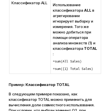
Классификатор
ALL
Использование
классификатора
ALL
в
агрегировании
игнорирует выборку и
измерения. Того же
можно добиться при
помощи оператора
анализа множеств
{1}
и
классификатора
TOTAL
:
=sum(All Sales)
=sum({1} Total Sales)
Пример:
Классификатор TOTAL
В следующем примере показано, как
классификатор
TOTAL
можно применить для
вычисления доли совместного использования.
При условии, что выбран элемент
Q2
, при