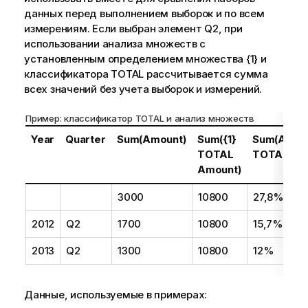
данных перед выполнением выборок и по всем
измерениям. Если выбран элемент
Q2
, при
использовании анализа множеств с
установленным определением множества {1} и
классификатора
TOTAL
рассчитывается сумма
всех значений без учета выборок и измерений.
Пример: классификатор TOTAL и анализ множеств
Year
Quarter
Sum(Amount)
Sum({1}
Sum(Amoun
TOTAL
TOTAL Am
Amount)
3000
10800
27,8%
2012
Q2
1700
10800
15,7%
2013
Q2
1300
10800
12%
Данные, используемые в примерах: