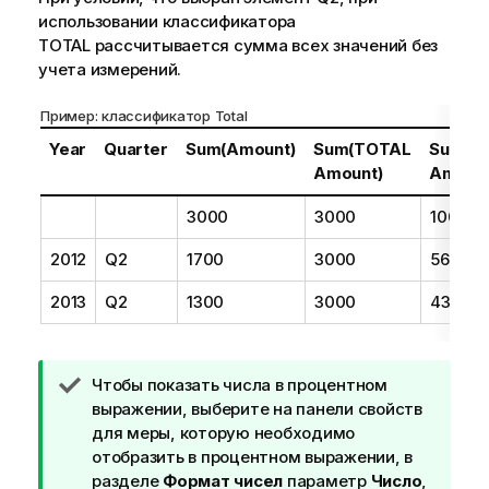
использовании классификатора
TOTAL
рассчитывается сумма всех значений без
учета измерений.
Пример: классификатор Total
Year
Quarter
Sum(Amount)
Sum(TOTAL
Sum(A
Amount)
Amount
3000
3000
100%
2012
Q2
1700
3000
56,7%
2013
Q2
1300
3000
43,3%
П
Чтобы показать числа в процентном
р
выражении, выберите на панели свойств
и
для меры, которую необходимо
м
отобразить в процентном выражении, в
е
разделе
Формат чисел
параметр
Число
,