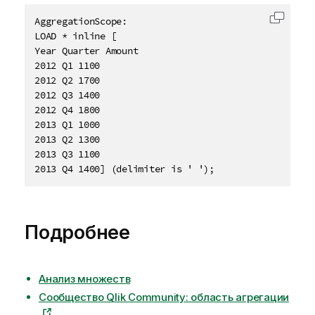
AggregationScope:

Скопир
LOAD * inline [

Year Quarter Amount

2012 Q1 1100

2012 Q2 1700

2012 Q3 1400

2012 Q4 1800

2013 Q1 1000

2013 Q2 1300

2013 Q3 1100

2013 Q4 1400] (delimiter is ' ');
Подробнее
Анализ множеств
Сообщество Qlik Community: область агрегации