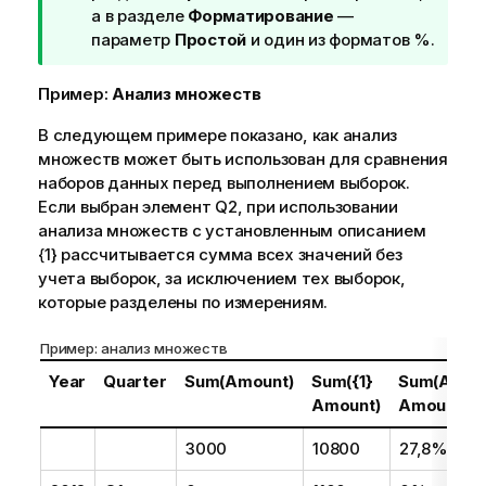
ч
а в разделе
Форматирование
—
а
параметр
Простой
и один из форматов %.
н
и
Пример:
Анализ множеств
е
В следующем примере показано, как анализ
к
множеств может быть использован для сравнения
п
наборов данных перед выполнением выборок.
о
Если выбран элемент
д
Q2
, при использовании
анализа множеств с установленным описанием
с
{1} рассчитывается сумма всех значений без
к
учета выборок, за исключением тех выборок,
а
которые разделены по измерениям.
з
к
Пример: анализ множеств
е
Year
Quarter
Sum(Amount)
Sum({1}
Sum(Amoun
Amount)
Amount)
3000
10800
27,8%