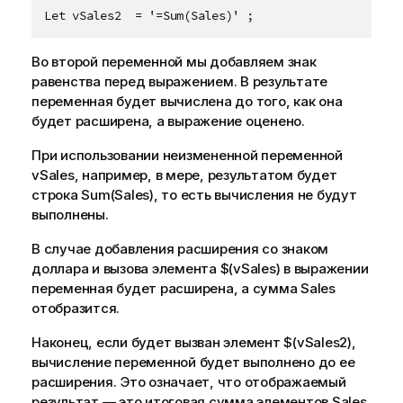
Let vSales2  = '=Sum(Sales)' ;
Во второй переменной мы добавляем знак
равенства перед выражением. В результате
переменная будет вычислена до того, как она
будет расширена, а выражение оценено.
При использовании неизмененной переменной
vSales
, например, в мере, результатом будет
строка
Sum(Sales)
, то есть вычисления не будут
выполнены.
В случае добавления расширения со знаком
доллара и вызова элемента
$(vSales)
в выражении
переменная будет расширена, а сумма
Sales
отобразится.
Наконец, если будет вызван элемент
$(vSales2)
,
вычисление переменной будет выполнено до ее
расширения. Это означает, что отображаемый
результат — это итоговая сумма элементов
Sales
.