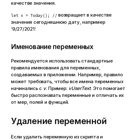
качестве значения.
ф
о
возвращает в качестве
let x = Today(); //
р
значения сегодняшнюю дату, например
м
‘9/27/2021’.
а
ц
Именование переменных
и
и
Рекомендуется использовать стандартные
правила именования для переменных,
создаваемых в приложении. Например, правило
может требовать, чтобы все имена переменных
начинались с
v
. Пример:
vUserText
. Это помогает
быстро распознавать переменные и отличать их
от мер, полей и функций.
Удаление переменной
Если удалить переменную из скрипта и