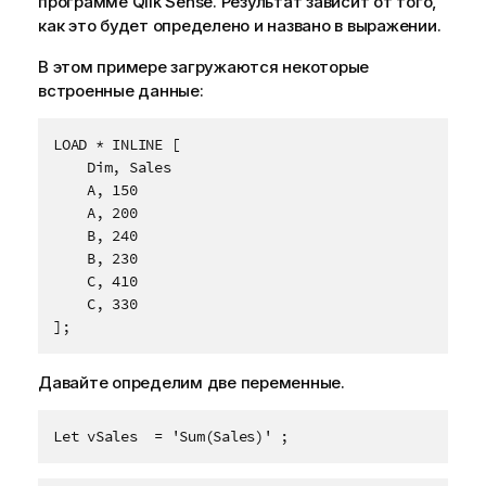
программе
Qlik Sense
. Результат зависит от того,
как это будет определено и названо в выражении.
В этом примере загружаются некоторые
встроенные данные:
LOAD * INLINE [

    Dim, Sales

    A, 150

    A, 200

    B, 240

    B, 230

    C, 410

    C, 330

];
Давайте определим две переменные.
Let vSales  = 'Sum(Sales)' ;