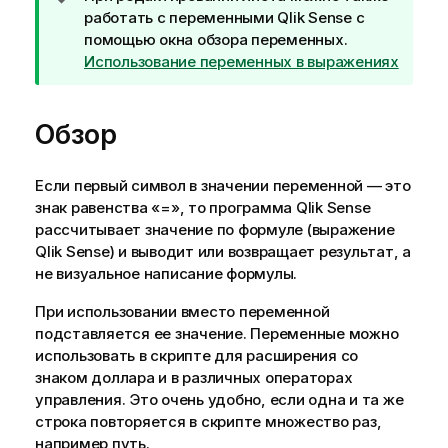
р
работать с переменными
Qlik Sense
с
и
помощью окна обзора переменных.
м
Использование переменных в выражениях
е
ч
Обзор
а
н
и
Если первый символ в значении переменной — это
е
знак равенства «=», то программа
Qlik Sense
к
рассчитывает значение по формуле (выражение
п
Qlik Sense
) и выводит или возвращает результат, а
о
не визуальное написание формулы.
д
с
При использовании вместо переменной
к
подставляется ее значение. Переменные можно
а
использовать в скрипте для расширения со
з
знаком доллара и в различных операторах
к
управления. Это очень удобно, если одна и та же
е
строка повторяется в скрипте множество раз,
например путь.