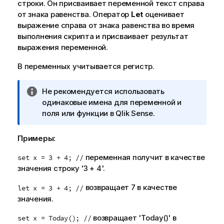
строки. Он присваивает переменной текст справа
от знака равенства. Оператор
Let
оценивает
выражение справа от знака равенства во время
выполнения скрипта и присваивает результат
выражения переменной.
В переменных учитывается регистр.
П
Не рекомендуется использовать
р
одинаковые имена для переменной и
и
поля или функции в
Qlik Sense
.
м
е
Примеры:
ч
а
переменная получит в качестве
set x = 3 + 4; //
н
значения строку '3 + 4'.
и
возвращает 7 в качестве
let x = 3 + 4; //
е
значения.
к
и
возвращает 'Today()' в
set x = Today(); //
н