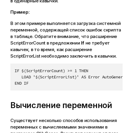
в одинарные кавычки.
Пример:
В этом примере выполняется загрузка системной
переменной, содержащей список ошибок скрипта
в таблице. Обратите внимание, что расширение
ScriptErrorCount
в предложении
If
не требует
кавычек, в то время, как расширение
ScriptErrorList
необходимо заключить в кавычки.
IF $(ScriptErrorCount) >= 1 THEN

   LOAD '$(ScriptErrorList)' AS Error AutoGenerate 1
END IF
Вычисление переменной
Существует несколько способов использования
переменных с вычисляемыми значениями в