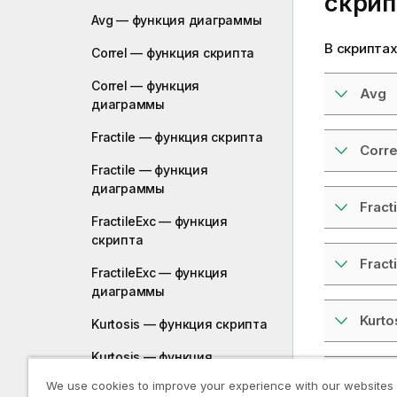
скрип
Avg — функция диаграммы
В скрипта
Correl — функция скрипта
Correl — функция
Avg
диаграммы
Fractile — функция скрипта
Corre
Fractile — функция
диаграммы
Fracti
FractileExc — функция
скрипта
Fract
FractileExc — функция
диаграммы
Kurto
Kurtosis — функция скрипта
Kurtosis — функция
диаграммы
LINE
We use cookies to improve your experience with our websites