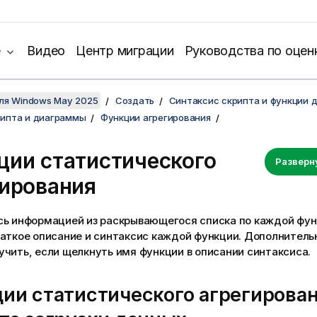
е
Видео
Центр миграции
Руководства по оцен
для Windows May 2025
Создать
Синтаксис скрипта и функции 
рипта и диаграммы
Функции агрегирования
ции статистического
Разверн
гирования
сь информацией из раскрывающегося списка по каждой фун
раткое описание и синтаксис каждой функции. Дополните
чить, если щелкнуть имя функции в описании синтаксиса.
ии статистического агрегирован