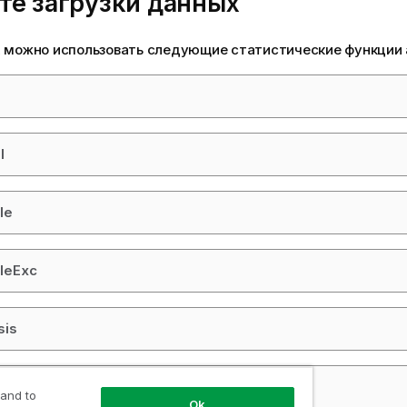
те загрузки данных
х можно использовать следующие статистические функции 
l
le
ileExc
sis
ST_B
 and to
Ok