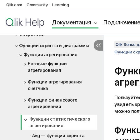
Qlik.com
Community
Learning
Выражения скрипта
Документация
Подключени
Выражения диаграммы
Операторы
Qlik Sense 
Функции скрипта и диаграммы
Функции ск
Функции агрегирования
Базовые функции
Функ
агрегирования
агре
Функции агрегирования
счетчика
Пользуйте
Функции финансового
увидеть к
агрегирования
можно полу
Функции статистического
агрегирования
Функц
Avg — функция скрипта