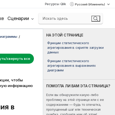
Ресурсы Qlik
Русский (Изменить)
ке
Сценарии
НА ЭТОЙ СТРАНИЦЕ
диаграммы
Функции статистического
агрегирования в скрипте загрузки
данных
уть/свернуть все
Функции статистического
агрегирования в выражениях
диаграмм
кции, чтобы
льную информацию
ПОМОГЛА ЛИ ВАМ ЭТА СТРАНИЦА?
Если вы обнаружили какую-либо
проблему на этой странице или с ее
содержанием — будь то опечатка,
ия в
пропущенный шаг или техническая
ошибка, сообщите нам об этом!