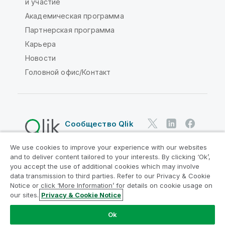
и участие
Академическая программа
Партнерская программа
Карьера
Новости
Головной офис/Контакт
Сообщество Qlik
We use cookies to improve your experience with our websites
Юридические соглашения
and to deliver content tailored to your interests. By clicking ‘Ok’,
Условия использования продуктов
you accept the use of additional cookies which may involve
data transmission to third parties. Refer to our Privacy & Cookie
Legal Policies
Юридические положения
Notice or click ‘More Information’ for details on cookie usage on
Условия использования
Товарные знаки
our sites.
Privacy & Cookie Notice
Do Not Share My Info
Ok
© QlikTech International AB, 1993-2026. Все права