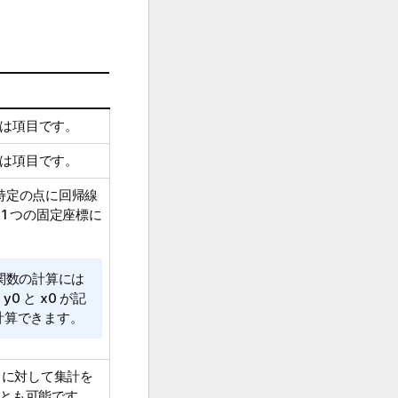
は項目です。
は項目です。
特定の点に回帰線
1 つの固定座標に
関数の計算には
。
y0
と
x0
が記
ば計算できます。
トに対して集計を
ことも可能です。