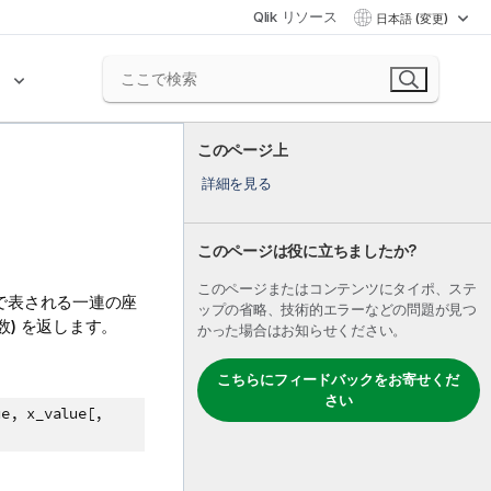
Qlik リソース
日本語 (変更)
ク
このページ上
詳細を見る
このページは役に立ちましたか?
このページまたはコンテンツにタイポ、ステ
で表される一連の座
ップの省略、技術的エラーなどの問題が見つ
数) を返します。
かった場合はお知らせください。
こちらにフィードバックをお寄せくだ
さい
ue, x_value[,