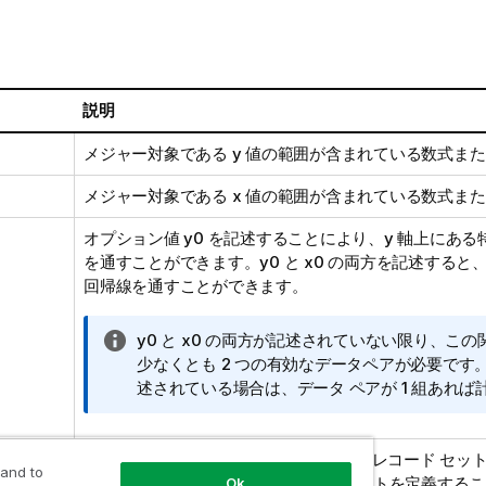
説明
メジャー対象である
y
値の範囲が含まれている数式また
メジャー対象である
x
値の範囲が含まれている数式また
オプション値
y0
を記述することにより、y 軸上にある
を通すことができます。
y0
と
x0
の両方を記述すると、
回帰線を通すことができます。
情
y0
と
x0
の両方が記述されていない限り、この
報
少なくとも 2 つの有効なデータペアが必要です
メ
述されている場合は、データ ペアが 1 組あれ
モ
sion
デフォルトでは、集計関数は選択されたレコード セッ
 and to
行います。Set 分析数式でレコード セットを定義する
Ok