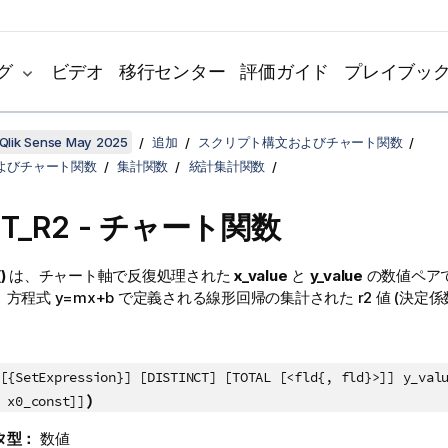
グ
ビデオ
移行センター
評価ガイド
プレイブッ
Qlik Sense May 2025
追加
スクリプト構文およびチャート関数
よびチャート関数
集計関数
統計集計関数
ST_R2
- チャート関数
)
は、チャート軸で反復処理された
x_value
と
y_value
の数値ペア
、方程式
y=mx+b
で定義される線形回帰の集計された
r2
値 (決定係
[{SetExpression}] [DISTINCT] [TOTAL [<fld{, fld}>]] y_val
)
 x0_const]]
タ型：
数値