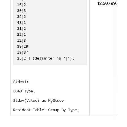
12.507997
16|2

30|3

32|2

48|1

31|2

22|1

12|3

39|29

19|37

25|2 ] (delimiter is '|');
Stdev1:
LOAD Type,
Stdev(Value) as MyStdev
Resident Table1 Group By Type;