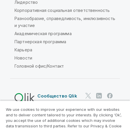
Лидерство
Корпоративная социальная ответственность
Разнообразие, справедливость, инклюзивность
и участие
Академическая программа
Партнерская программа
Карьера
Новости
Головной офис/Контакт
Сообщество Qlik
We use cookies to improve your experience with our websites
Юридические соглашения
and to deliver content tailored to your interests. By clicking ‘Ok’,
Условия использования продуктов
you accept the use of additional cookies which may involve
data transmission to third parties. Refer to our Privacy & Cookie
Legal Policies
Юридические положения