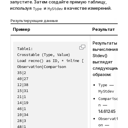
запустите. Затем создайте прямую таблицу,
используя
и
в качестве измерений.
Type
MyStdev
Результирующие данные
Пример
Результат
Результаты
Table1:

вычисления
Скопировать код в 
Crosstable (Type, Value)

Stdev()
Load recno() as ID, * inline [

выглядят
Observation|Comparison

следующим
35|2

образом:
40|27

12|38

Type
—
15|31

MyStdev
21|1

Compariso
14|19

n
—
46|1

14.61245
10|34

Observati
28|3

on
—
48|1
