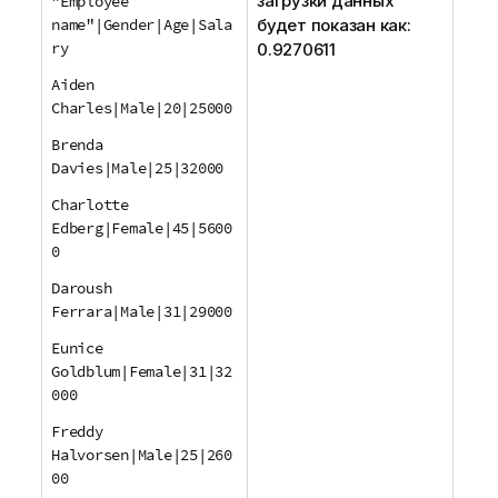
загрузки данных
"Employee
name"|Gender|Age|Sala
будет показан как:
ry
0.9270611
Aiden
Charles|Male|20|25000
Brenda
Davies|Male|25|32000
Charlotte
Edberg|Female|45|5600
0
Daroush
Ferrara|Male|31|29000
Eunice
Goldblum|Female|31|32
000
Freddy
Halvorsen|Male|25|260
00