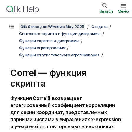
Search
Меню
Qlik Sense для Windows May 2025
Создать
Синтаксис скрипта и функции диаграммы
Функции скрипта и диаграммы
Функции агрегирования
Функции статистического агрегирования
Correl — функция
скрипта
Функция
Correl()
возвращает
агрегированный коэффициент корреляции
для серии координат, представленных
парными числами в выражениях
x-expression
и
y-expression
, повторяемых в нескольких