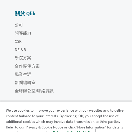
關於 Qlik
公司
領導能力
CSR
DEI&B
學院方案
合作夥伴方案
職業生涯
新聞編輯室
全球辦公室/聯絡資訊
We use cookies to improve your experience with our websites and to deliver
content tailored to your interests. By clicking ‘Ok’, you accept the use of
Qlik 社群
additional cookies which may involve data transmission to third parties.
Refer to our Privacy & Cookie Notice or click ‘More Information’ for details