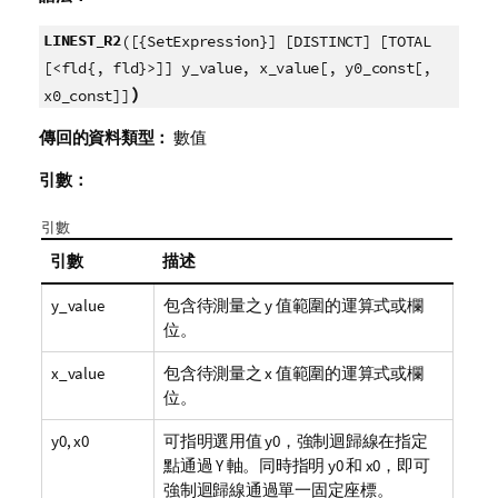
LINEST_R2
([{SetExpression}] [DISTINCT] [TOTAL
[<fld{, fld}>]] y_value, x_value[, y0_const[,
)
x0_const]]
傳回的資料類型：
數值
引數：
引數
引數
描述
y_value
包含待測量之
y
值範圍的運算式或欄
位。
x_value
包含待測量之
x
值範圍的運算式或欄
位。
y0
,
x0
可指明選用值
y0
，強制迴歸線在指定
點通過 Y 軸。同時指明
y0
和
x0
，即可
強制迴歸線通過單一固定座標。