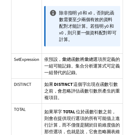
資
除非指明
y0
和
x0
，否則此函
訊
數需要至少兩個有效的資料
備
配對才能計算。若指明
y0
和
註
x0
，則只要一個資料配對即可
計算。
SetExpression
依預設，彙總函數將彙總選項所定義的
一組可能記錄。集合分析運算式可定義
一組替代的記錄。
DISTINCT
如果
DISTINCT
這個字出現在函數引數
之前，會忽略評估函數引數所產生的重
複項目。
TOTAL
如果單字
TOTAL
位於函數引數之前，
則會在提供現行選項的所有可能值上進
行計算，而不僅僅是關於目前維度值的
那些選項，也就是說，它會忽略圖表維