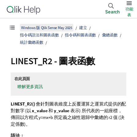
功能
Search
表
Windows 版 Qlik Sense May 2025
建立
指令碼語法和圖表函數
指令碼和圖表函數
彙總函數
統計彙總函數
LINEST_R2
- 圖表函數
在此頁面
瞭解更多資訊
LINEST_R2()
會針對圖表維度上反覆運算之運算式提供的配
對數字 (以
x_value
和
y_value
表示) 所代表的一組座標，
傳回以方程式
y=mx+b
所定義之線性迴歸中彙總的
r2
值 (決
定係數)。
語法：