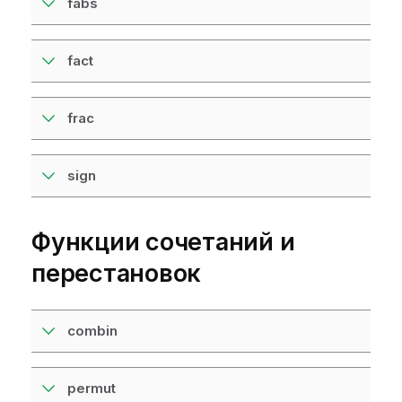
fabs
fact
frac
sign
Функции сочетаний и
перестановок
combin
permut