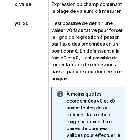
x_value
Expression ou champ contenant
la plage de valeurs
x
à mesurer.
y0
,
x0
Il est possible de définir une
valeur
y0
facultative pour forcer
la ligne de régression à passer
par l'axe des ordonnées en un
point donné. En définissant à la
fois
y0
et
x0
, il est possible de
forcer la ligne de régression à
passer par une coordonnée fixe
unique.
N
À moins que les
o
coordonnées
y0
et
x0
t
soient toutes deux
e
définies, la fonction
I
exige au moins deux
n
paires de données
f
valides pour effectuer le