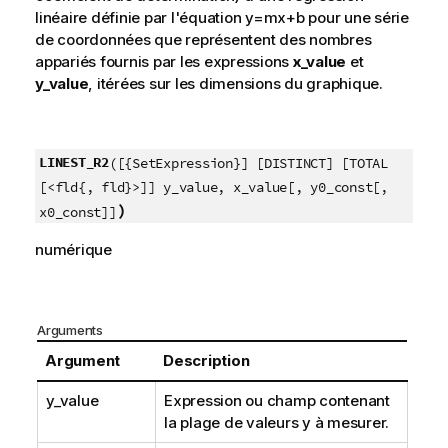
linéaire définie par l'équation
y=mx+b
pour une série
de coordonnées que représentent des nombres
appariés fournis par les expressions
x_value
et
y_value
, itérées sur les dimensions du graphique.
LINEST_R2
([{SetExpression}] [DISTINCT] [TOTAL
[<fld{, fld}>]] y_value, x_value[, y0_const[,
)
x0_const]]
numérique
Arguments
Argument
Description
y_value
Expression ou champ contenant
la plage de valeurs
y
à mesurer.