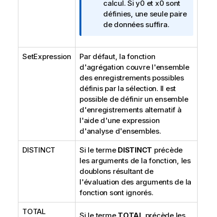
o
calcul. Si
y0
et
x0
sont
r
définies, une seule paire
m
de données suffira.
a
t
SetExpression
Par défaut, la fonction
i
d'agrégation couvre l'ensemble
o
des enregistrements possibles
n
définis par la sélection. Il est
s
possible de définir un ensemble
d'enregistrements alternatif à
l'aide d'une expression
d'analyse d'ensembles.
DISTINCT
Si le terme
DISTINCT
précède
les arguments de la fonction, les
doublons résultant de
l'évaluation des arguments de la
fonction sont ignorés.
TOTAL
Si le terme
TOTAL
précède les