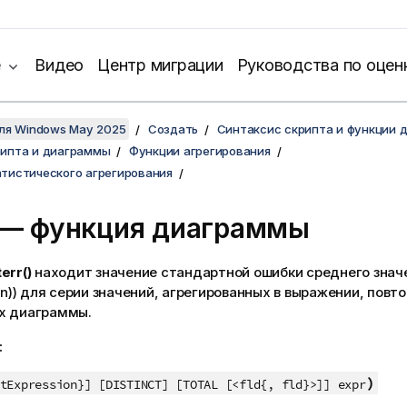
е
Видео
Центр миграции
Руководства по оцен
для Windows May 2025
Создать
Синтаксис скрипта и функции 
рипта и диаграммы
Функции агрегирования
тистического агрегирования
— функция диаграммы
err()
находит значение стандартной ошибки среднего знач
n))
для серии значений, агрегированных в выражении, повт
х диаграммы.
:
)
tExpression}] [DISTINCT] [TOTAL [<fld{, fld}>]] expr