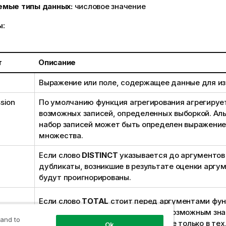
емые типы данных:
числовое значение
ы:
т
Описание
Выражение или поле, содержащее данные для из
sion
По умолчанию функция агрегирования агрегируе
возможных записей, определенных выборкой. Ал
набор записей может быть определен выражение
множества.
Если слово
DISTINCT
указывается до аргументов 
дубликаты, возникшие в результате оценки аргу
будут проигнорированы.
Если слово
TOTAL
стоит перед аргументами фун
вычисление выполняется по всем возможным зн
 and to
указанным в текущих выборках, а не только в тех
Ok