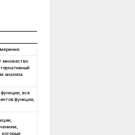
мерения.
т множество
ьтернативный
м анализа
функции, все
ментов функции,
кции,
ачениям,
, которые