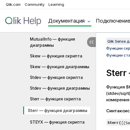
диаграммы
Qlik.com
Community
Learning
Median — функция скрипта
Документация
Подключени
Median — функция
диаграммы
MutualInfo — функция
Qlik Sense 
диаграммы
Функции ск
Функции ста
Skew — функция скрипта
Skew — функция диаграммы
Sterr
Stdev — функция скрипта
Функция
St
Stdev — функция диаграммы
(stdev/sqrt(
Sterr — функция скрипта
измерения
Sterr — функция диаграммы
Синтаксис
STEYX — функция скрипта
Sterr(
[{Se