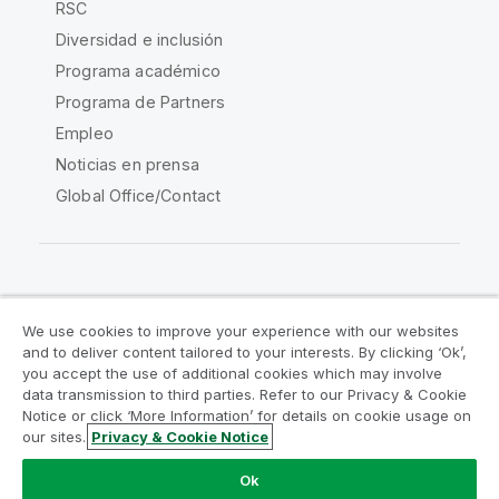
RSC
Diversidad e inclusión
Programa académico
Programa de Partners
Empleo
Noticias en prensa
Global Office/Contact
Qlik Community
We use cookies to improve your experience with our websites
and to deliver content tailored to your interests. By clicking ‘Ok’,
Acuerdos legales
Condiciones del producto
you accept the use of additional cookies which may involve
data transmission to third parties. Refer to our Privacy & Cookie
Legal Policies
Política legal
Notice or click ‘More Information’ for details on cookie usage on
Condiciones de uso
Marcas comerciales
our sites.
Privacy & Cookie Notice
Do Not Share My Info
Ok
Copyright © 1993-2026 QlikTech International AB.