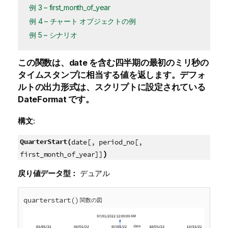
例 3 – first_month_of_year
例 4 – チャート オブジェクトの例
例 5 – シナリオ
この関数は、
date
を含む四半期の最初のミリ秒の
タイムスタンプに相当する値を返します。デフォ
ルトの出力形式は、スクリプトに設定されている
DateFormat
です。
構文:
QuarterStart(
date[, period_no[,
)
first_month_of_year]]
戻り値データ型：
デュアル
quarterstart()
関数の図