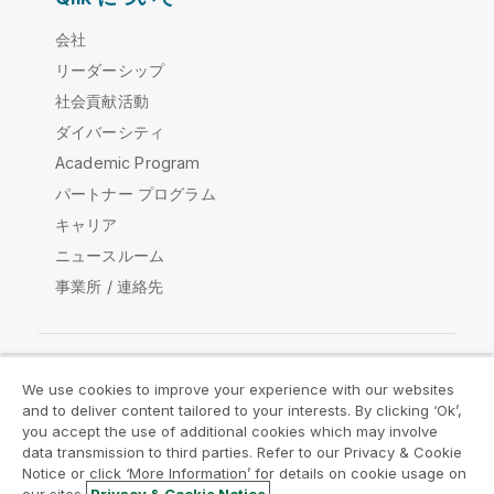
会社
リーダーシップ
社会貢献活動
ダイバーシティ
Academic Program
パートナー プログラム
キャリア
ニュースルーム
事業所 / 連絡先
We use cookies to improve your experience with our websites
Qlik コミュニティ
and to deliver content tailored to your interests. By clicking ‘Ok’,
you accept the use of additional cookies which may involve
data transmission to third parties. Refer to our Privacy & Cookie
法的契約
製品規約
Legal Policies
Notice or click ‘More Information’ for details on cookie usage on
リーガルポリシー
利用規約
商標