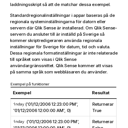
laddningsskript så att de matchar dessa exempel.
Standardregionalinställningar i appar baseras på de
regionala systeminställningarna för datorn eller
servern där
Qlik Sense
är installerad. Om
Qlik Sense
-
servern du ansluter till är inställd på Sverige så
kommer skriptredigeraren använda regionala
inställningar för Sverige för datum, tid och valuta.
Dessa regionala formatinställningar är inte relaterade
till språket som visas i
Qlik Sense
användargränssnittet.
Qlik Sense
kommer att visas
på samma språk som webbläsaren du använder.
Exempel på funktioner
Exempel
Resultat
inday
('01/12/2006 12:23:00 PM',
Returnerar
'01/12/2006 12:00:00 AM', 0)
True
inday
('01/12/2006 12:23:00 PM',
Returnerar
'01/13/2006 12:00:00 AM', 0)
False