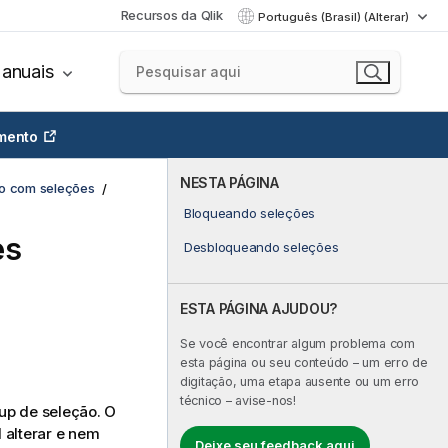
Recursos da Qlik
Português (Brasil) (Alterar)
anuais
mento
NESTA PÁGINA
o com seleções
Bloqueando seleções
es
Desbloqueando seleções
ESTA PÁGINA AJUDOU?
Se você encontrar algum problema com
esta página ou seu conteúdo – um erro de
digitação, uma etapa ausente ou um erro
técnico – avise-nos!
up de seleção. O
 alterar e nem
Deixe seu feedback aqui