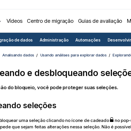
Vídeos
Centro de migração
Guias de avaliação
M
egração de dados
Administração
Automações
Desenvolvi
Analisando dados
Usando análises para explorar dados
Explorand
eando e desbloqueando seleçõ
ão do bloqueio, você pode proteger suas seleções.
eando seleções
bloquear uma seleção clicando no ícone de cadeado
no pop-
pede que sejam feitas alterações nessa seleção. Não é possível