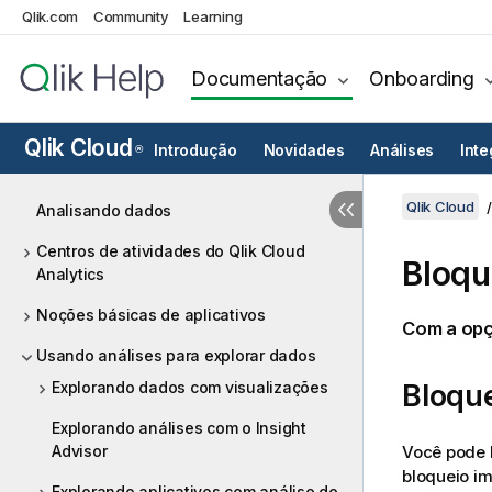
Qlik.com
Community
Learning
Documentação
Onboarding
Qlik Cloud
Introdução
Novidades
Análises
Int
®
Qlik Cloud
Analisando dados
Centros de atividades do Qlik Cloud
Bloqu
Analytics
Noções básicas de aplicativos
Com a opç
Usando análises para explorar dados
Explorando dados com visualizações
Bloqu
Explorando análises com o Insight
Você pode 
Advisor
bloqueio im
Explorando aplicativos com análise de