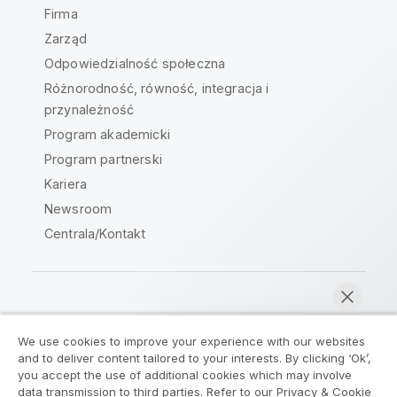
Firma
Zarząd
Odpowiedzialność społeczna
Różnorodność, równość, integracja i
przynależność
Program akademicki
Program partnerski
Kariera
Newsroom
Centrala/Kontakt
Społeczność Qlik
We use cookies to improve your experience with our websites
and to deliver content tailored to your interests. By clicking ‘Ok’,
Umowy prawne
Warunki produktu
you accept the use of additional cookies which may involve
data transmission to third parties. Refer to our Privacy & Cookie
Legal Policies
Legal Policies