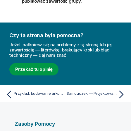
publikować zawartość grupy.
Czy ta strona była pomocna?
Jeżeli natkniesz się na problemy z tą stroną lub jej
zawartością — literówkę, brakujący krok lub błąd
techniczny — daj nam znać!
Przekaż tu opinię
Przykład: budowanie arkusza
Samouczek — Projektowanie arkuszy do raportów w formacie PowerPoint
Zasoby Pomocy