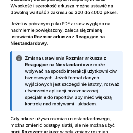
Wysokość i szerokość arkusza można ustawić na
dowolną wartość z zakresu od 300 do 4000 pikseli.
Jeżeli w pobranym pliku
PDF
arkusz wygląda na
nadmiernie powiększony, zaleca się zmianę
ustawienia
Rozmiar arkusza
z
Reagujące
na
Niestandardowy
.
I
Zmiana ustawienia
Rozmiar arkusza
z
n
Reagujące
na
Niestandardowe
może
f
wpływać na sposób interakcji użytkowników
o
biznesowych. Jeżeli format danych
r
wyjściowych jest szczególnie istotny, rozważ
m
utworzenie aplikacji przeznaczonej
a
specjalnie do raportów, aby mieć większą
c
kontrolę nad motywami i układem.
j
a
Gdy arkusz używa rozmiaru niestandardowego,
można zmienić odstępy siatki, ale nie można użyć
opcji
Rozszerz arkusz
w celu zmiany rozmiaru.