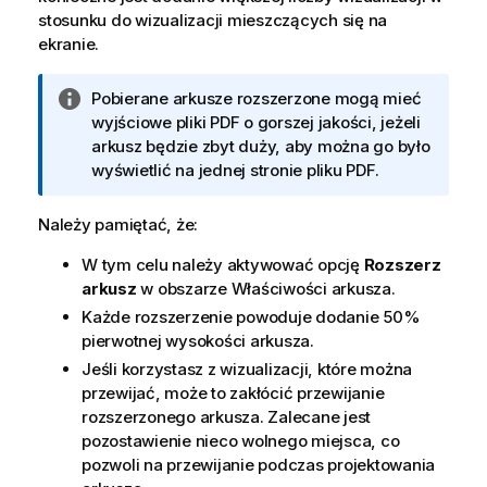
stosunku do wizualizacji mieszczących się na
ekranie.
I
Pobierane arkusze rozszerzone mogą mieć
n
wyjściowe pliki
PDF
o gorszej jakości, jeżeli
f
arkusz będzie zbyt duży, aby można go było
o
wyświetlić na jednej stronie pliku
PDF
.
r
m
Należy pamiętać, że:
a
W tym celu należy aktywować opcję
Rozszerz
c
arkusz
w obszarze Właściwości arkusza.
j
a
Każde rozszerzenie powoduje dodanie 50%
pierwotnej wysokości arkusza.
Jeśli korzystasz z wizualizacji, które można
przewijać, może to zakłócić przewijanie
rozszerzonego arkusza. Zalecane jest
pozostawienie nieco wolnego miejsca, co
pozwoli na przewijanie podczas projektowania