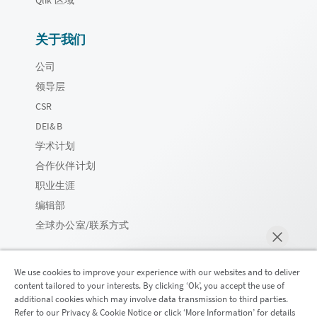
Qlik 区域
关于我们
公司
领导层
CSR
DEI&B
学术计划
合作伙伴计划
职业生涯
编辑部
全球办公室/联系方式
We use cookies to improve your experience with our websites and to deliver
content tailored to your interests. By clicking ‘Ok’, you accept the use of
Qlik 社区
additional cookies which may involve data transmission to third parties.
Refer to our Privacy & Cookie Notice or click ‘More Information’ for details