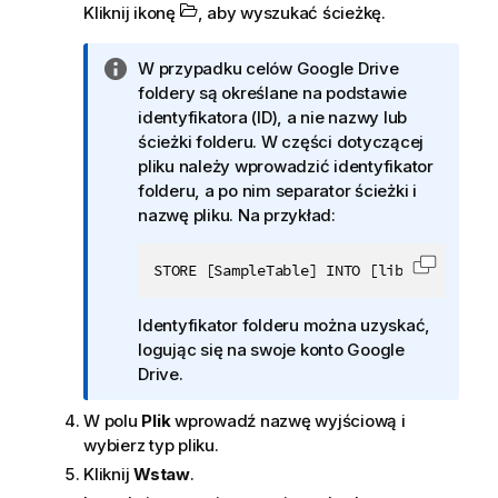
Kliknij ikonę
, aby wyszukać ścieżkę.
I
W przypadku celów Google Drive
n
foldery są określane na podstawie
f
identyfikatora (ID), a nie nazwy lub
o
ścieżki folderu. W części dotyczącej
r
pliku należy wprowadzić identyfikator
m
folderu, a po nim separator ścieżki i
a
nazwę pliku. Na przykład:
c
j
STORE [SampleTable] INTO [lib://
<
connect
Skopiuj
a
Identyfikator folderu można uzyskać,
logując się na swoje konto Google
Drive.
W polu
Plik
wprowadź nazwę wyjściową i
wybierz typ pliku.
Kliknij
Wstaw
.