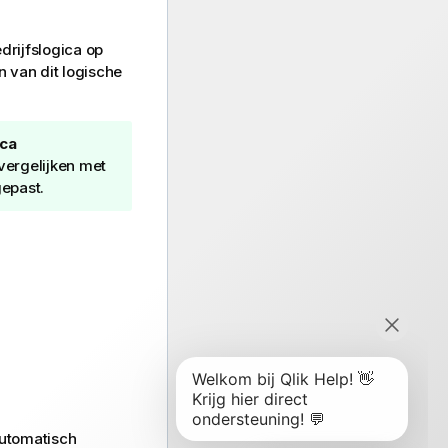
drijfslogica op
 van dit logische
ca
t vergelijken met
gepast.
utomatisch