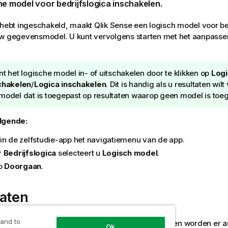
he model
voor
bedrijfslogica
inschakelen.
 hebt ingeschakeld, maakt
Qlik Sense
een logisch model voor be
w gegevensmodel. U kunt vervolgens starten met het aanpassen
nt het logische model in- of uitschakelen door te klikken op
Logi
chakelen
/
Logica inschakelen
. Dit is handig als u resultaten wil
model dat is toegepast op resultaten waarop geen model is toe
lgende:
in de zelfstudie-app het navigatiemenu van de app.
r
Bedrijfslogica
selecteert u
Logisch model
.
op
Doorgaan
.
taten
 and to
fslogica wordt uw gegevensmodel geanalyseerd en worden er a
Ok