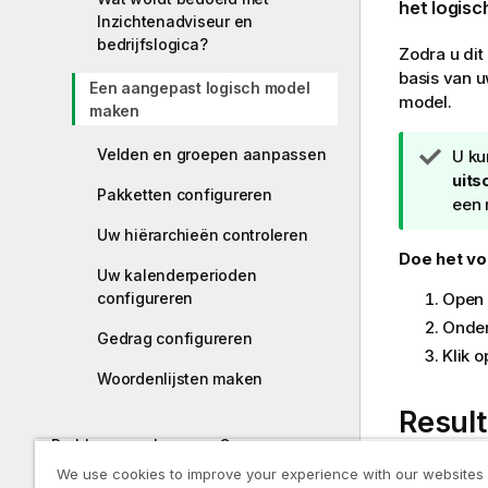
het
logisc
Inzichtenadviseur en
bedrijfslogica?
Zodra u dit
basis van u
Een aangepast logisch model
model.
maken
Velden en groepen aanpassen
T
U ku
i
uits
Pakketten configureren
p
een 
Uw hiërarchieën controleren
Doe het vo
Uw kalenderperioden
configureren
Open 
Onde
Gedrag configureren
Klik 
Woordenlijsten maken
Resul
Problemen oplossen - Gegevens
laden
We use cookies to improve your experience with our websites
Met bedrij