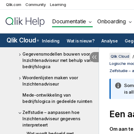
Big data beheren met on-demand
Qlik.com
Community
Learning
applicaties
Documentatie
Onboarding
Gegevens beheren met dynamische
weergaven
Qlik Cloud
Logische modellen aanpassen voor
Inleiding
Wat is nieuw?
Analyse
Gege
®
Inzichtenadviseur
Gegevensmodellen bouwen voor
Qlik Cloud
Inzichtenadviseur met behulp van
Logische mod
bedrijfslogica
Zelfstudie –
Woordenlijsten maken voor
Inzichtenadviseur
Somm
is a
Mede-ontwikkeling van
bedrijfslogica in gedeelde ruimten
Een a
Zelfstudie – aanpassen hoe
Inzichtenadviseur gegevens
interpreteert
Om aan te
Wat wordt bedoeld met