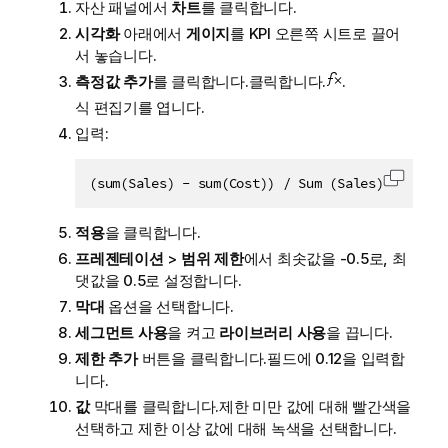
자산 패널에서
차트
를 클릭합니다.
시각화
아래에서
게이지
를 KPI 오른쪽 시트로 끌어
서 놓습니다.
측정값 추가
를 클릭합니다.클릭합니다.
.
식 편집기를 엽니다.
입력:
(sum(Sales) - sum(Cost)) / Sum (Sales)
클립보드
적용
을 클릭합니다.
프레젠테이션
>
범위 제한
에서 최솟값을
-0.5
로, 최
댓값을
0.5
로 설정합니다.
막대
옵션을 선택합니다.
세그먼트 사용
을 켜고
라이브러리 사용
을 끕니다.
제한 추가
버튼을 클릭합니다.필드에
0.12
을 입력합
니다.
값
막대를 클릭합니다.제한 미만 값에 대해 빨간색을
선택하고 제한 이상 값에 대해 녹색을 선택합니다.