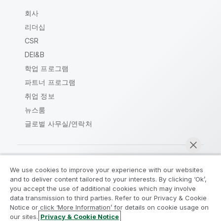
회사
리더십
CSR
DEI&B
학업 프로그램
파트너 프로그램
취업 정보
뉴스룸
글로벌 사무실/연락처
We use cookies to improve your experience with our websites
Qlik Community
and to deliver content tailored to your interests. By clicking ‘Ok’,
you accept the use of additional cookies which may involve
data transmission to third parties. Refer to our Privacy & Cookie
법적 계약
제품 약관
Legal Policies
Notice or click ‘More Information’ for details on cookie usage on
Legal Policies
사용 약관
상표
our sites.
Privacy & Cookie Notice