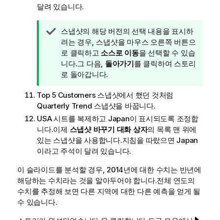
달려 있습니다.
팁
스냅샷의 해당 버전의 선택 내용을 표시하
메
려는 경우, 스냅샷을 마우스 오른쪽 버튼으
모
로 클릭하고
소스로 이동
을 선택할 수 있습
니다.그 다음,
돌아가기
를 클릭하여 스토리
로 돌아갑니다.
Top 5 Customers
스냅샷에서 했던 것처럼
Quarterly Trend
스냅샷을 바꿉니다.
USA
시트를 복제하고
Japan
이 표시되도록 조정합
니다.이제
스냅샷 바꾸기 대화 상자
의 목록 맨 위에
있는 스냅샷을 사용합니다.지침을 따랐으면
Japan
이라고 주석이 달려 있습니다.
이 슬라이드를 분석할 경우, 2014년에 대한 수치는 반년에
해당하는 수치라는 것을 알아두어야 합니다.전체 연도의
수치를 추정해 보면 다른 지역에 대한 다른 예측을 얻게 될
수 있습니다.