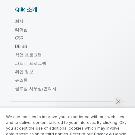
Qlik 소개
회사
리더십
CSR
DEI&B
학업 프로그램
파트너 프로그램
취업 정보
뉴스룸
글로벌 사무실/연락처
We use cookies to improve your experience with our websites
Qlik Community
and to deliver content tailored to your interests. By clicking ‘Ok’,
you accept the use of additional cookies which may involve
data transmission to third parties. Refer to our Privacy & Cookie