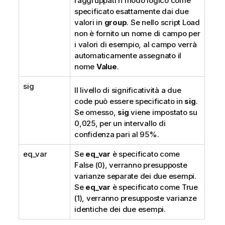
raggruppati n modo logico come
specificato esattamente dai due
valori in
group
. Se nello script Load
non è fornito un nome di campo per
i valori di esempio, al campo verrà
automaticamente assegnato il
nome
Value
.
sig
Il livello di significatività a due
code può essere specificato in
sig
.
Se omesso,
sig
viene impostato su
0,025, per un intervallo di
confidenza pari al 95%.
eq_var
Se
eq_var
è specificato come
False
(0), verranno presupposte
varianze separate dei due esempi.
Se
eq_var
è specificato come
True
(1), verranno presupposte varianze
identiche dei due esempi.