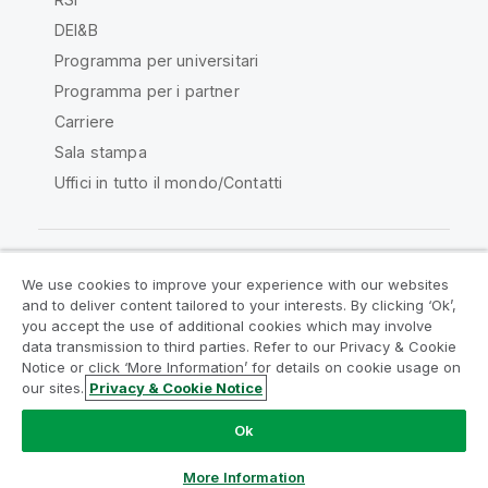
DEI&B
Programma per universitari
Programma per i partner
Carriere
Sala stampa
Uffici in tutto il mondo/Contatti
We use cookies to improve your experience with our websites
Qlik Community
and to deliver content tailored to your interests. By clicking ‘Ok’,
you accept the use of additional cookies which may involve
data transmission to third parties. Refer to our Privacy & Cookie
Contratti
Termini del prodotto
Notice or click ‘More Information’ for details on cookie usage on
Legal Policies
Note Legali
our sites.
Privacy & Cookie Notice
Termini di utilizzo
Marchi
Do Not Share My Info
Ok
Copyright © 1993-2026 QlikTech International AB. Tutti i
diritti riservati.
More Information