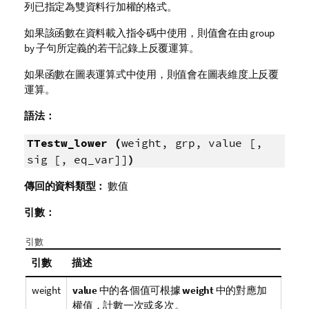
列已指定為雙資料行加權的格式。
如果該函數在資料載入指令碼中使用，則值會在由 group
by 子句所定義的若干記錄上反覆運算。
如果函數在圖表運算式中使用，則值會在圖表維度上反覆
運算。
語法：
TTestw_lower (
weight, grp, value [,
sig [, eq_var]]
)
傳回的資料類型：
數值
引數：
引數
引數
描述
weight
value
中的各個值可根據
weight
中的對應加
權值，計數一次或多次。