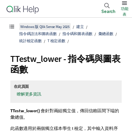
功能
Search
表
Windows 版 Qlik Sense May 2025
建立
指令碼語法和圖表函數
指令碼和圖表函數
彙總函數
統計檢定函數
T 檢定函數
TTestw_lower
- 指令碼與圖表
函數
在此頁面
瞭解更多資訊
TTestw_lower()
會針對兩組獨立值，傳回信賴區間下端的
彙總值。
此函數適用於兩個獨立樣本學生 t 檢定，其中輸入資料序