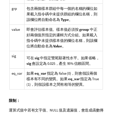
grp
包含兩個樣本群組中每一個的名稱的欄位如
果載入指令碼中未提供群組的欄位名稱，則
該欄位將自動命名為
Type
。
value
即會評估樣本值。樣本值必須按
group
中正
好兩個值所指定的邏輯方式分組。如果載入
指令碼中未提供樣本值的欄位名稱，則該欄
位將自動命名為
Value
。
sig
可在
sig
中指定雙尾顯著性水平。如果省略，
sig
會設定為 0.025，產生 95% 信賴區間。
eq_var
如果
eq_var
指定為
False
(0)，則會假設兩個
樣本有不同的變異。如果
eq_var
指定為
True
(1)，則假設樣本之間有相等的變異。
限制：
運算式值中若有文字值、
NULL
值及遺漏值，會造成函數傳