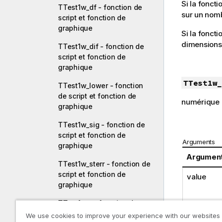
Si la fonct
TTest1w_df - fonction de
sur un nomb
script et fonction de
graphique
Si la foncti
dimensions
TTest1w_dif - fonction de
script et fonction de
graphique
TTest1w_
TTest1w_lower - fonction
de script et fonction de
numérique
graphique
TTest1w_sig - fonction de
script et fonction de
Arguments
graphique
Argumen
TTest1w_sterr - fonction de
script et fonction de
value
graphique
TTest1w_t - fonction de
script et fonction de
We use cookies to improve your experience with our websites
weight