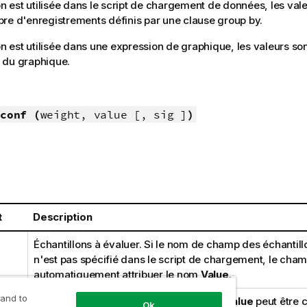
ion est utilisée dans le script de chargement de données, les vale
re d'enregistrements définis par une clause group by.
on est utilisée dans une expression de graphique, les valeurs son
 du graphique.
conf (
weight, value [, sig ]
)
t
Description
Échantillons à évaluer. Si le nom de champ des échantill
n'est pas spécifié dans le script de chargement, le cham
automatiquement attribuer le nom
Value
.
 and to
Chaque valeur définie dans l'argument
value
peut être 
Ok