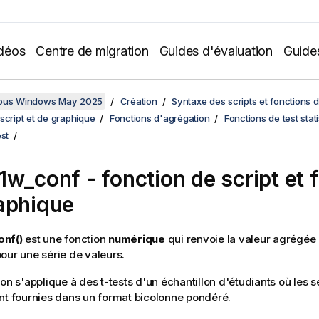
déos
Centre de migration
Guides d'évaluation
Guide
sous Windows May 2025
Création
Syntaxe des scripts et fonctions 
script et de graphique
Fonctions d'agrégation
Fonctions de test stat
est
1w_conf
- fonction de script et 
aphique
nf()
est une fonction
numérique
qui renvoie la valeur agrégée d
our une série de valeurs.
ion s'applique à des t-tests d'un échantillon d'étudiants où les 
nt fournies dans un format bicolonne pondéré.