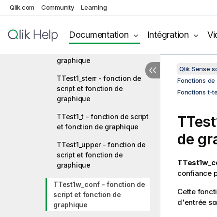
TTest1_lower - fonction de
Qlik.com
Community
Learning
script et fonction de
graphique
Documentation
Intégration
Vi
TTest1_sig - fonction de
script et fonction de
graphique
Qlik Sense 
TTest1_sterr - fonction de
Fonctions de 
script et fonction de
Fonctions t-t
graphique
TTest1_t - fonction de script
TTest
et fonction de graphique
de gr
TTest1_upper - fonction de
script et fonction de
TTest1w_co
graphique
confiance p
TTest1w_conf - fonction de
Cette fonct
script et fonction de
d'entrée so
graphique