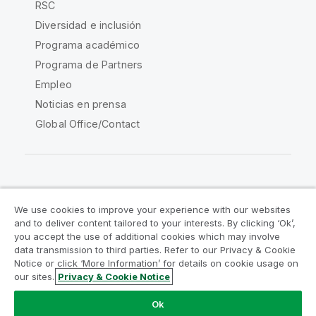
RSC
Diversidad e inclusión
Programa académico
Programa de Partners
Empleo
Noticias en prensa
Global Office/Contact
Qlik Community
We use cookies to improve your experience with our websites
and to deliver content tailored to your interests. By clicking ‘Ok’,
Acuerdos legales
Condiciones del producto
you accept the use of additional cookies which may involve
data transmission to third parties. Refer to our Privacy & Cookie
Legal Policies
Política legal
Notice or click ‘More Information’ for details on cookie usage on
Condiciones de uso
Marcas comerciales
our sites.
Privacy & Cookie Notice
Do Not Share My Info
Ok
Copyright © 1993-2026 QlikTech International AB.