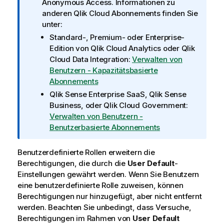
n
Anonymous Access
. Informationen zu
f
anderen
Qlik Cloud
Abonnements finden Sie
o
unter:
r
Standard-, Premium- oder Enterprise-
m
Edition von
Qlik Cloud Analytics
oder
Qlik
a
Cloud Data Integration
:
Verwalten von
t
Benutzern - Kapazitätsbasierte
i
Abonnements
o
Qlik Sense Enterprise SaaS
,
Qlik Sense
n
Business
, oder
Qlik Cloud Government
:
s
Verwalten von Benutzern -
h
Benutzerbasierte Abonnements
i
n
Benutzerdefinierte Rollen erweitern die
w
Berechtigungen, die durch die
User Default
-
e
Einstellungen gewährt werden. Wenn Sie Benutzern
i
eine benutzerdefinierte Rolle zuweisen, können
s
Berechtigungen nur hinzugefügt, aber nicht entfernt
werden. Beachten Sie unbedingt, dass Versuche,
Berechtigungen im Rahmen von
User Default