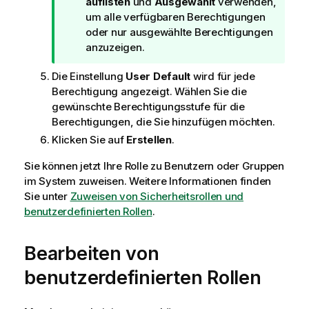
i
auflisten
und
Ausgewählt
verwenden,
p
um alle verfügbaren Berechtigungen
p
oder nur ausgewählte Berechtigungen
h
anzuzeigen.
i
Die Einstellung
User Default
wird für jede
n
Berechtigung angezeigt. Wählen Sie die
w
gewünschte Berechtigungsstufe für die
e
Berechtigungen, die Sie hinzufügen möchten.
i
s
Klicken Sie auf
Erstellen
.
Sie können jetzt Ihre Rolle zu Benutzern oder Gruppen
im System zuweisen. Weitere Informationen finden
Sie unter
Zuweisen von Sicherheitsrollen und
benutzerdefinierten Rollen
.
Bearbeiten von
benutzerdefinierten Rollen