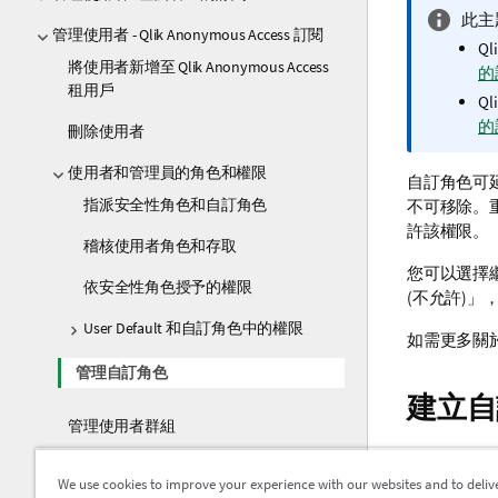
資
此主
管理使用者 - Qlik Anonymous Access 訂閱
訊
Ql
將使用者新增至 Qlik Anonymous Access
備
的
租用戶
註
Ql
的
刪除使用者
使用者和管理員的角色和權限
自訂角色可
指派安全性角色和自訂角色
不可移除。
許該權限。
稽核使用者角色和存取
您可以選擇
依安全性角色授予的權限
(不允許)
User Default 和自訂角色中的權限
如需更多關
管理自訂角色
建立自
管理使用者群組
租用戶管理
管理資源
We use cookies to improve your experience with our websites and to deliv