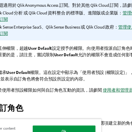
題適用於
Qlik Anonymous Access
訂閱。對於其他
Qlik Cloud
訂閱，請參
ik Cloud 分析
或
Qlik Cloud 資料整合
的標準版、進階版或企業版：
管理
訂閱
ik Sense Enterprise SaaS
、
Qlik Sense Business
或
Qlik Cloud 政府
：
管理使
訂閱
延伸權限，超越
User Default
設定授予的權限。向使用者指派自訂角色
重要的是，請注意，嘗試限制
User Default
允許的權限不會造成任何影
繼承
User Default
權限。這在設定中顯示為「使用者預設 (權限設定)」
」，並表示自訂角色將會符合預設所設定的內容。
於使用者預設權限如何與自訂角色互動的資訊，請參閱
使用者和管理
訂角色
員可以使用
User Default 和自訂角色中的權限
中描述的選項建立新的角
er content
Ok