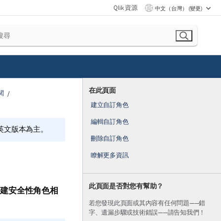
Qlik 資源
中文（台灣） (變更)
在此頁面
訂閱
建立自訂角色
編輯自訂角色
的英文版本為主。
刪除自訂角色
瞭解更多資訊
此頁面是否對您有幫助？
建安全性角色相
若您發現此頁面或其內容有任何問題——錯
字、遺漏步驟或技術錯誤——請告知我們！